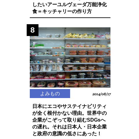
したいアーユルヴェーダ万能浄化
食＝キッチャリーの作り方
8
よみもの
2014/08/17
日本にエコやサステイナビリティ
が全く根付かない理由。世界中の
企業がこぞって取り組むSDGsへ
の遅れ。それは日本人・日本企業
と政府の意識の低さにあった！