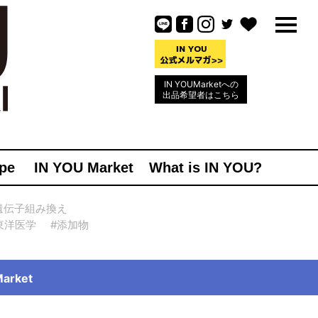
IN YOUMarketへの
出品希望者はこちら
pe
IN YOU Market
What is IN YOU?
遺伝子組み換え
東洋医学
#添加物
rket