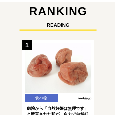
RANKING
READING
1
食べ物
2018/9/30
病院から「自然妊娠は無理です」
と断言された私が、自力で自然妊