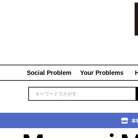
Social Problem
Your Problems
本