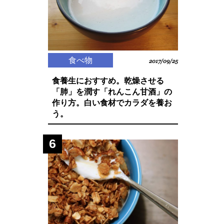
食べ物
2017/09/25
食養生におすすめ。乾燥させる
「肺」を潤す「れんこん甘酒」の
作り方。白い食材でカラダを養お
う。
6