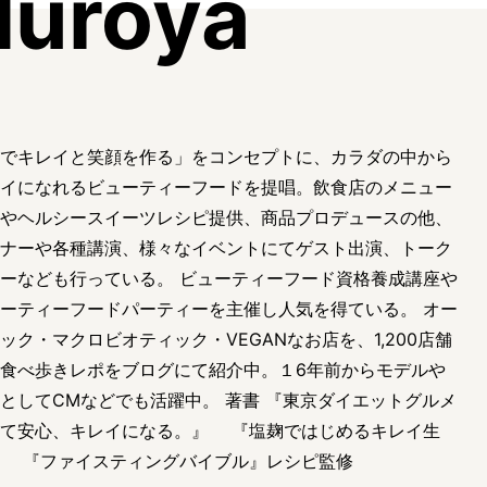
uroya
でキレイと笑顔を作る」をコンセプトに、カラダの中から
イになれるビューティーフードを提唱。飲食店のメニュー
やヘルシースイーツレシピ提供、商品プロデュースの他、
ナーや各種講演、様々なイベントにてゲスト出演、トーク
ーなども行っている。 ビューティーフード資格養成講座や
ーティーフードパーティーを主催し人気を得ている。 オー
ック・マクロビオティック・VEGANなお店を、1,200店舗
食べ歩きレポをブログにて紹介中。１6年前からモデルや
としてCMなどでも活躍中。 著書 『東京ダイエットグルメ
べて安心、キレイになる。』 『塩麹ではじめるキレイ生
』 『ファイスティングバイブル』レシピ監修