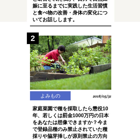
娠に至るまでに実践した生活習慣
と食べ物の改善・身体の変化につ
いてお話しします。
2
よみもの
2018/05/31
家庭菜園で種を採取したら懲役10
年、若しくは罰金1000万円の日本
をあなたは想像できますか？今ま
で登録品種のみ禁止されていた種
採りや脇芽挿しが原則禁止の方向