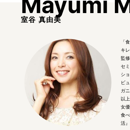
Mayumi M
室谷 真由美
「食
キレ
監修
セミ
ショ
ビュ
ガニ
以上
女優
食
活