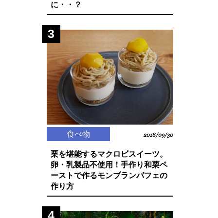
に・・？
3
食べ物
2018/09/30
栗を堪能するマクロビスイーツ。
卵・乳製品不使用！手作り和栗ペ
ーストで作るモンブランパフェの
作り方
4