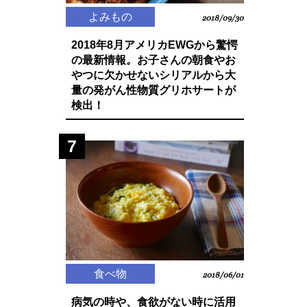
よみもの
2018/09/30
2018年8月アメリカEWGから驚愕
の最新情報。お子さんの朝食やお
やつに欠かせないシリアルから大
量の発がん性物質グリホサートが
検出！
7
食べ物
2018/06/01
病気の時や、食欲がない時に活用