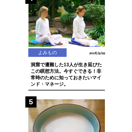
よみもの
2018/9/29
洞窟で遭難した13人が生き延びた
この瞑想方法。今すぐできる！非
常時のために知っておきたいマイ
ンド・マネージ。
5