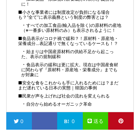
に！
■小さな事業者には制度改定が負担になる場合
も？“全て”に表示義務という制度の弊害とは？
すべての加工食品(輸入品を除く)の原材料の産地
（※一番多い原材料のみ）も表示されるように！
■食品表示がコロナ禍で緩和？！原材料・原産地・
栄養成分…表記通りで無くなっているケースも！？
始まりは中国産原材料の供給不足から起こっ
た、表示の規制緩和
食品表示の緩和は更に拡大。現在は中国産食材
に関わらず『原材料・原産地・栄養成分』までも
が対象に
■安全な食をこれからも手に入れるためには？まだ
まだ遅れている日本の実態｜韓国の事例
■民衆が声を上げれば社会の流れを変えられる
自分から始めるオーガニック革命
送る
0
0