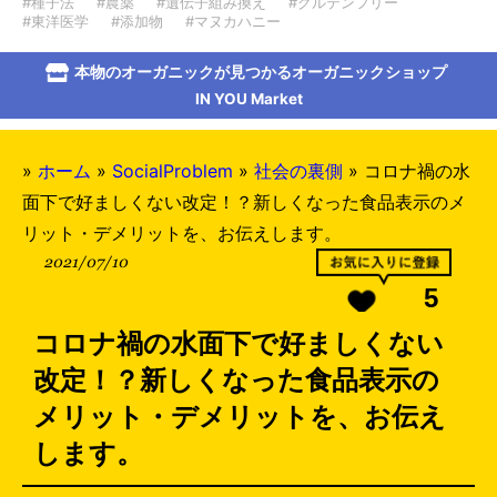
#種子法
#農薬
#遺伝子組み換え
#グルテンフリー
#東洋医学
#添加物
#マヌカハニー
本物のオーガニックが見つかるオーガニックショップ
IN YOU Market
»
ホーム
»
SocialProblem
»
社会の裏側
»
コロナ禍の水
面下で好ましくない改定！？新しくなった食品表示のメ
リット・デメリットを、お伝えします。
2021/07/10
5
コロナ禍の水面下で好ましくない
改定！？新しくなった食品表示の
メリット・デメリットを、お伝え
します。