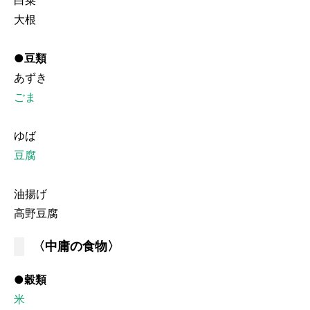
白菜
大根
●豆類
あずき
ごま
ゆば
豆腐
油揚げ
高野豆腐
〈中庸の食物〉
●穀類
米