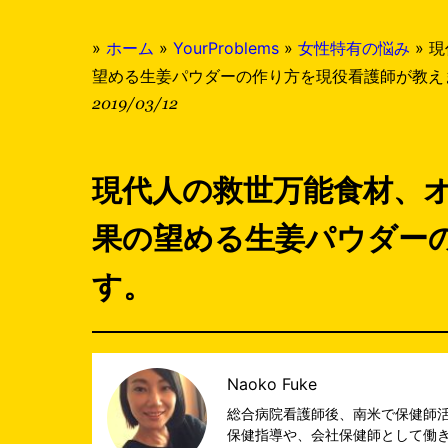
»
ホーム
»
YourProblems
»
女性特有の悩み
»
現
望める生姜パウダーの作り方を現役看護師が教え
2019/03/12
現代人の救世万能食材、オ
果の望める生姜パウダー
す。
Naoko Fuke
総合病院看護師後、南米で保健師活
保健指導や、会社保健師として働