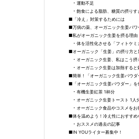
運動不足
飽食による脂肪、糖質の摂りす
■「冷え」対策するためには
■万病の薬、オーガニック生姜パワ
■私がオーガニック生姜を摂る理由
体を活性化させる「フィトケミ
■オーガニック「生姜」の摂り方と
オーガニック生姜、私はこう摂
オーガニック生姜は加熱すると
■簡単！「オーガニック生姜パウダ
■「オーガニック生姜パウダー」を
有機生姜紅茶 1杯分
オーガニック生姜トースト 1人
オーガニック食品やコスメをお得に
■体を温めよう！冷え性におすすめな
おススメの過去の記事
■IN YOUライター募集中！