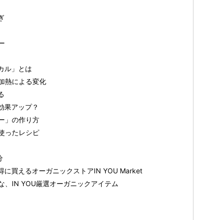
ぎ
ー
カル」とは
加熱による変化
る
効果アップ？
ー」の作り方
使ったレシピ
分
買えるオーガニックストアIN YOU Market
、IN YOU厳選オーガニックアイテム