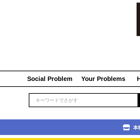
Social Problem
Your Problems
本