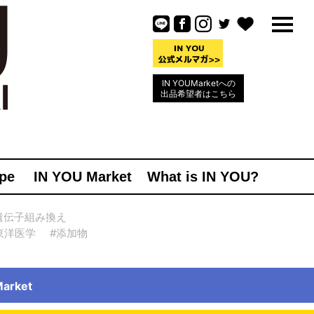
IN YOUMarketへの
出品希望者はこちら
pe
IN YOU Market
What is IN YOU?
遺伝子組み換え
東洋医学
#添加物
rket