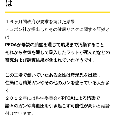
は
１６ヶ月間政府が要求を続けた結果
デュポン社が提出したその健康リスクに関する証拠と
は
PFOAが母親の胎盤を通じて胎児まで汚染すること
それから空気を通して吸入したラットが死んだなどの
研究および調査結果が含まれていたそうです。
この工場で働いていたある女性は奇形児を出産
し
住民にも精巣ガンやその他のガンを患っている
人が多
く
２０１２年には科学委員会が
PFOAによる汚染で
諸々のガンや高血圧を引き起こす可能性が高い
と結論
付けています。