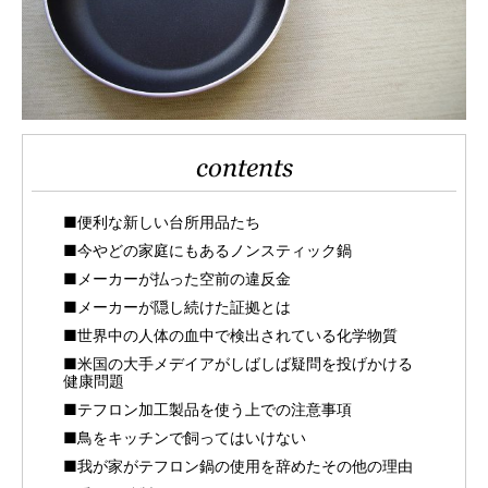
contents
■便利な新しい台所用品たち
■今やどの家庭にもあるノンスティック鍋
■メーカーが払った空前の違反金
■メーカーが隠し続けた証拠とは
■世界中の人体の血中で検出されている化学物質
■米国の大手メデイアがしばしば疑問を投げかける
健康問題
■テフロン加工製品を使う上での注意事項
■鳥をキッチンで飼ってはいけない
■我が家がテフロン鍋の使用を辞めたその他の理由