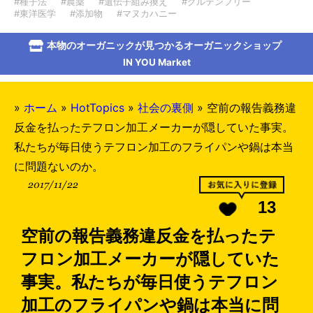
#種子法
#農薬
#遺伝子組み換え
#グルテンフリー
#東洋医学
#添加物
#マヌカハニー
本物のオーガニックが見つかるオーガニックショップ
IN YOU Market
»
ホーム
»
HotTopics
»
社会の裏側
»
空前の報告義務違
反金を払ったテフロン加工メーカーが隠していた事実。
私たちが毎日使うテフロン加工のフライパンや鍋は本当
に問題ないのか。
2017/11/22
13
空前の報告義務違反金を払ったテ
フロン加工メーカーが隠していた
事実。私たちが毎日使うテフロン
加工のフライパンや鍋は本当に問