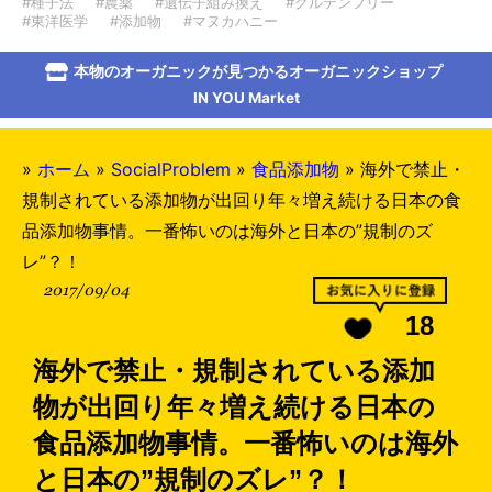
#種子法
#農薬
#遺伝子組み換え
#グルテンフリー
#東洋医学
#添加物
#マヌカハニー
本物のオーガニックが見つかるオーガニックショップ
IN YOU Market
»
ホーム
»
SocialProblem
»
食品添加物
»
海外で禁止・
規制されている添加物が出回り年々増え続ける日本の食
品添加物事情。一番怖いのは海外と日本の”規制のズ
レ”？！
2017/09/04
18
海外で禁止・規制されている添加
物が出回り年々増え続ける日本の
食品添加物事情。一番怖いのは海外
と日本の”規制のズレ”？！