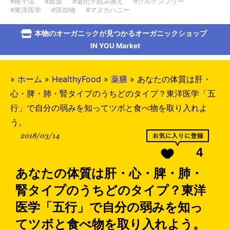
#種子法
#農薬
#遺伝子組み換え
#グルテンフリー
#東洋医学
#添加物
#マヌカハニー
本物のオーガニックが見つかるオーガニックショップ
IN YOU Market
»
ホーム
»
HealthyFood
»
薬膳
»
あなたの体質は肝・
心・脾・肺・腎タイプのうちどのタイプ？東洋医学「五
行」で自分の弱みを知ってツボと食べ物を取り入れよ
う。
2018/03/14
4
あなたの体質は肝・心・脾・肺・
腎タイプのうちどのタイプ？東洋
医学「五行」で自分の弱みを知っ
てツボと食べ物を取り入れよう。