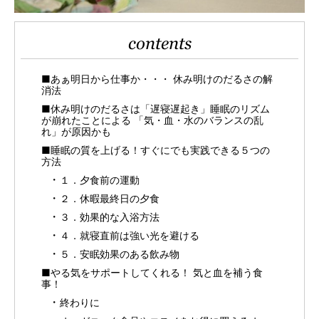
contents
■あぁ明日から仕事か・・・ 休み明けのだるさの解
消法
■休み明けのだるさは「遅寝遅起き」睡眠のリズム
が崩れたことによる 「気・血・水のバランスの乱
れ」が原因かも
■睡眠の質を上げる！すぐにでも実践できる５つの
方法
１．夕食前の運動
２．休暇最終日の夕食
３．効果的な入浴方法
４．就寝直前は強い光を避ける
５．安眠効果のある飲み物
■やる気をサポートしてくれる！ 気と血を補う食
事！
終わりに