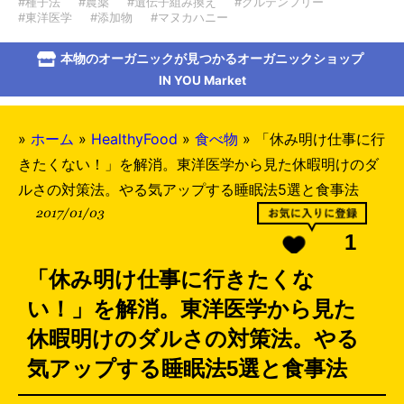
#種子法
#農薬
#遺伝子組み換え
#グルテンフリー
#東洋医学
#添加物
#マヌカハニー
本物のオーガニックが見つかるオーガニックショップ
IN YOU Market
»
ホーム
»
HealthyFood
»
食べ物
»
「休み明け仕事に行
きたくない！」を解消。東洋医学から見た休暇明けのダ
ルさの対策法。やる気アップする睡眠法5選と食事法
2017/01/03
1
「休み明け仕事に行きたくな
い！」を解消。東洋医学から見た
休暇明けのダルさの対策法。やる
気アップする睡眠法5選と食事法