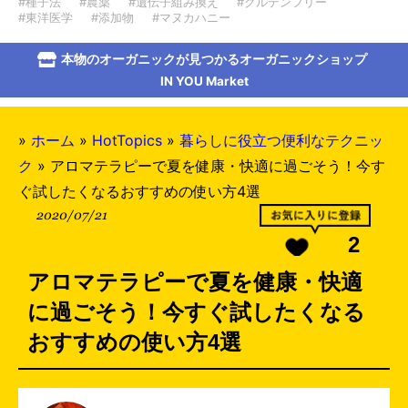
#種子法
#農薬
#遺伝子組み換え
#グルテンフリー
#東洋医学
#添加物
#マヌカハニー
本物のオーガニックが見つかるオーガニックショップ
IN YOU Market
»
ホーム
»
HotTopics
»
暮らしに役立つ便利なテクニッ
ク
»
アロマテラピーで夏を健康・快適に過ごそう！今す
ぐ試したくなるおすすめの使い方4選
2020/07/21
2
アロマテラピーで夏を健康・快適
に過ごそう！今すぐ試したくなる
おすすめの使い方4選