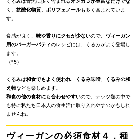
くるみは青魚に多く含まれる
オメガ３が豊富なだけでな
く
、
抗酸化物質、ポリフェノール
も多く含まれていま
す。
食感が良く、
味や香りにクセが少ない
ので、
ヴィーガン
用のバーガーパティ
のレシピには、くるみがよく登場し
ます。
（*5）
くるみは
和食でもよく使われ
、
くるみ味噌
、
くるみの和
え物
などを楽しめます。
和食の他の食材にも合わせやすい
ので、ナッツ類の中で
も特に私たち日本人の食生活に取り入れやすのかもしれ
ませんね。
ヴィーガンの必須食材４．種