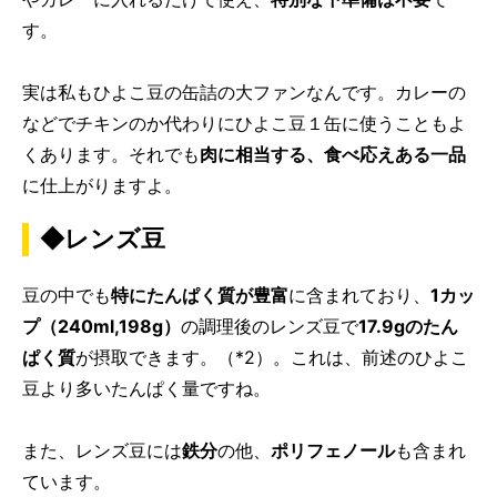
す。
実は私もひよこ豆の缶詰の大ファンなんです。カレーの
などでチキンのか代わりにひよこ豆１缶に使うこともよ
くあります。それでも
肉に相当する、食べ応えある一品
に仕上がりますよ。
◆レンズ豆
豆の中でも
特にたんぱく質が豊富
に含まれており、
1カッ
プ（240ml,198g）
の調理後のレンズ豆で
17.9gのたん
ぱく質
が摂取できます。（*2）。これは、前述のひよこ
豆より多いたんぱく量ですね。
また、レンズ豆には
鉄分
の他、
ポリフェノール
も含まれ
ています。