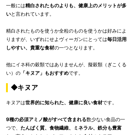
一般には
精白されたものよりも、健康上のメリットが多
い
と言われています。
精白されたものを使うか全粒のものを使うかは好みによ
りますが、いずれにせよヴィーガンにとっては
毎日活用
しやすい、貴重な食材
の一つとなります。
他にイネ科の穀類ではありませんが、擬穀類（ぎこくる
い）の
「キヌア」もおすすめ
です。
◆キヌア
キヌアは
世界的に知られた、健康に良い食材
です。
9種の必須アミノ酸がすべて含まれる
数少ない食品の一
つで、
たんぱく質、食物繊維、ミネラル、鉄分も豊富