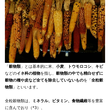
「
穀物類
」とは基本的に米、
小麦
、
トウモロコシ
、
キビ
などの
イネ科の植物
を指し、
穀物類の中でも精白せずに
穀物の種や皮など全てを除去していないもの
を「
全粒穀
物類
」といいます。
全粒穀物類は、
ミネラル、ビタミン、食物繊維
等を豊富
に含んでおり（*3）、