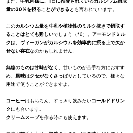
また、
牛乳同様に、1日に推奨されているカルシウム摂取
量の30％を摂ることができる
とも言われています。
この
カルシウム量を牛乳や植物性のミルク抜きで摂取す
ることはとても難しい
でしょう（*6）。
アーモンドミル
クは、ヴィーガンがカルシウムを効率的に摂る上で欠か
せない存在
なのかもしれません。
無糖のものは甘味がなく
、甘いものが苦手な方におすす
め。
風味はクセがなくさっぱり
としているので、様々な
用途で使うことができますよ。
コーヒー
はもちろん、すっきり飲みたい
コールドドリン
ク
にも合います。
クリームスープ
を作る時にも使えます。