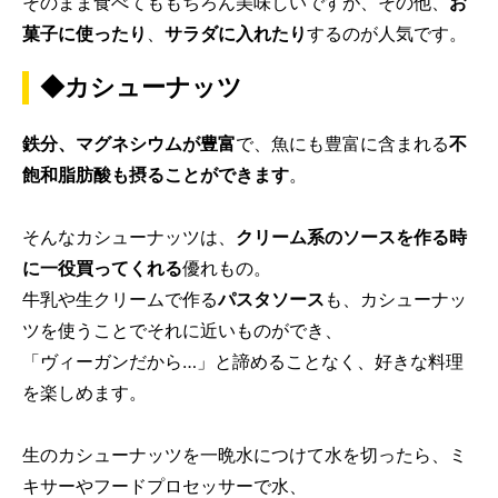
そのまま食べてももちろん美味しいですが、その他、
お
菓子に使ったり
、
サラダに入れたり
するのが人気です。
◆カシューナッツ
鉄分、マグネシウムが豊富
で、魚にも豊富に含まれる
不
飽和脂肪酸も摂ることができます
。
そんなカシューナッツは、
クリーム系のソースを作る時
に一役買ってくれる
優れもの。
牛乳や生クリームで作る
パスタソース
も、カシューナッ
ツを使うことでそれに近いものができ、
「ヴィーガンだから…」と諦めることなく、好きな料理
を楽しめます。
生のカシューナッツを一晩水につけて水を切ったら、ミ
キサーやフードプロセッサーで水、