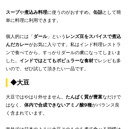
スープ
や
煮込み料理
に使うのがおすすめ。
缶詰
として簡
単に料理に利用できます。
個人的には「
ダール
」という
レンズ豆をスパイスで煮込
んだカレー
がお気に入りです。私はインド料理レストラ
ンで食べてから、すっかりダールの虜になってしまいま
した。
インドではとてもポピュラーな食材
でレシピも多
いので、ぜひ試して頂きたい一品です。
◆大豆
大豆ではやはり外せません。
たんぱく質が豊富
なだけで
はなく、
体内で合成できないアミノ酸9種
がバランス良
く含まれています。