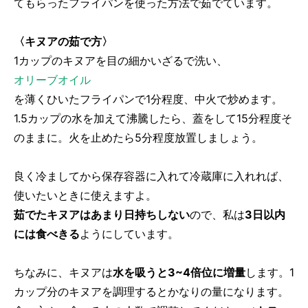
てもらったフライパンを使った方法で茹でています。
〈キヌアの茹で方〉
1カップのキヌアを目の細かいざるで洗い、
オリーブオイル
を薄くひいたフライパンで1分程度、中火で炒めます。
1.5カップの水を加えて沸騰したら、蓋をして15分程度そ
のままに。火を止めたら5分程度放置しましょう。
良く冷ましてから保存容器に入れて冷蔵庫に入れれば、
使いたいときに使えますよ。
茹でたキヌアはあまり日持ちしない
ので、私は
3日以内
には食べきる
ようにしています。
ちなみに、キヌアは
水を吸うと3~4倍位に増量
します。1
カップ分のキヌアを調理するとかなりの量になります。