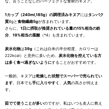
な、言うことなしのパーフェクトな食材のキヌア。
1カップ（240ml,185g）の調理済みキヌア
には
タンパク
質
8gと
食物繊維5g
が含まれています。
さらに、
1日に摂取が推奨されている量の15%相当の鉄
分
、
19%相当の葉酸
（*4）も含まれています。
炭水化物
は
39g
（これは白米の半分程度、カロリーは
222kcal）と意外に多いため、
炭水化物を控えている方
は多く食べ過ぎないように
することがおすすめです。
一般的、キヌアは
乾燥した状態でスーパーで売られてい
ます
。日本でも
手に入りやすく
、
人気
の高さが伺えま
す。
茹でて使うことが多い
のですが、私はいつも友人に教え