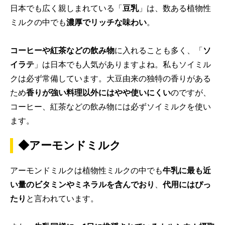
日本でも広く親しまれている「
豆乳
」は、数ある植物性
ミルクの中でも
濃厚で
リッチな味わい
。
コーヒーや紅茶などの飲み物
に入れることも多く、「
ソ
イラテ
」は日本でも人気がありますよね。私もソイミル
クは必ず常備しています。大豆由来の独特の香りがある
ため
香りが強い料理以外にはやや使いにくい
のですが、
コーヒー、紅茶などの飲み物には必ずソイミルクを使い
ます。
◆アーモンドミルク
アーモンドミルクは植物性ミルクの中でも
牛乳に最も近
い量のビタミンやミネラルを含んでおり
、
代用にはぴっ
たり
と言われています。