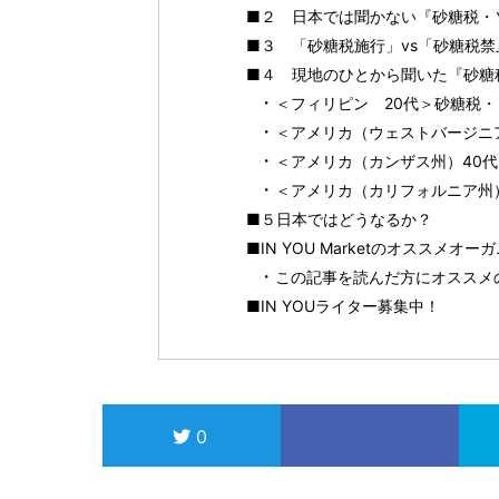
■２ 日本では聞かない『砂糖税・
■３ 「砂糖税施行」vs「砂糖税
■４ 現地のひとから聞いた『砂糖
＜フィリピン 20代＞砂糖税
＜アメリカ（ウェストバージニ
＜アメリカ（カンザス州）40
＜アメリカ（カリフォルニア州
■５日本ではどうなるか？
■IN YOU Marketのオススメオ
この記事を読んだ方にオススメ
■IN YOUライター募集中！
0