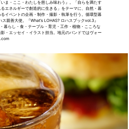
『いま・ここ・わたしを慈しみ味わう』。「自らを満たす
れるエネルギーで創造的に生きる」をテーマに、自然・暮
わるイベントの企画・制作・撮影・執筆を行う。循環型暮
善大使。『What’s LOHAS? ロハスブックvol.3』
季・暮らし・食・テーブル・育児・工作・植物・こころな
撮影・エッセイ・イラスト担当。地元のバンドではヴォー
.com