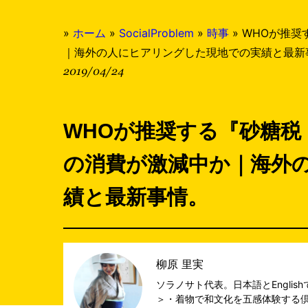
»
ホーム
»
SocialProblem
»
時事
»
WHOが推奨
｜海外の人にヒアリングした現地での実績と最新
2019/04/24
WHOが推奨する『砂糖
の消費が激減中か｜海外
績と最新事情。
柳原 里実
ソラノサト代表。日本語とEngli
＞・着物で和文化を五感体験する