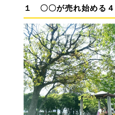
１ 〇〇が売れ始める４