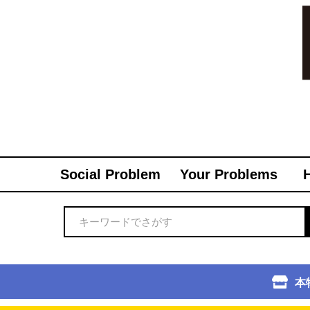
Social Problem
Your Problems
本