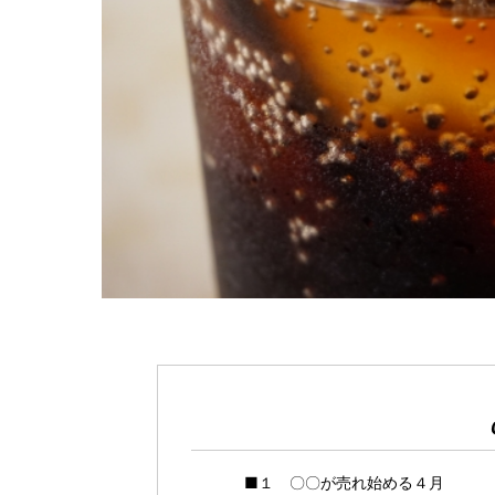
■１ 〇〇が売れ始める４月