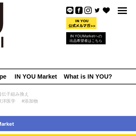
IN YOUMarketへの
出品希望者はこちら
pe
IN YOU Market
What is IN YOU?
遺伝子組み換え
東洋医学
#添加物
rket