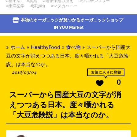
#種子法
#農薬
#遺伝子組み換え
#グルテンフリー
#東洋医学
#添加物
#マヌカハニー
本物のオーガニックが見つかるオーガニックショップ
IN YOU Market
»
ホーム
»
HealthyFood
»
食べ物
»
スーパーから国産大
豆の文字が消えつつある日本。度々囁かれる「大豆危険
説」は本当なのか。
2018/03/04
0
スーパーから国産大豆の文字が消
えつつある日本。度々囁かれる
「大豆危険説」は本当なのか。