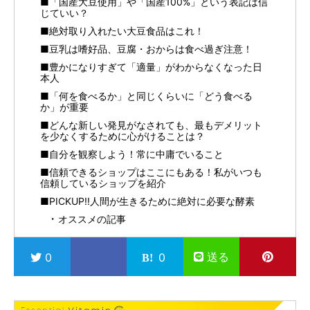
■「国産大豆使用」や「国産100%」という表記は信
じていい？
■絶対取り入れたい大豆食品はこれ！
■豆乳は嗜好品、豆腐・おからは食べ過ぎ注意！
■豊かになりすぎて「適量」がわからなくなった日
本人
■「何を食べるか」と同じくらいに「どう食べる
か」が重要
■どんな新しい発見がなされても、最もデメリット
を少なくするために心がけることは？
■自分を観察しよう！常に中庸でいること
■信頼できるショップはここにもある！私がいつも
信頼しているショップを紹介
■PICKUP!!人間が生きるために絶対に必要な酵素
オススメの記事
送る
0
0