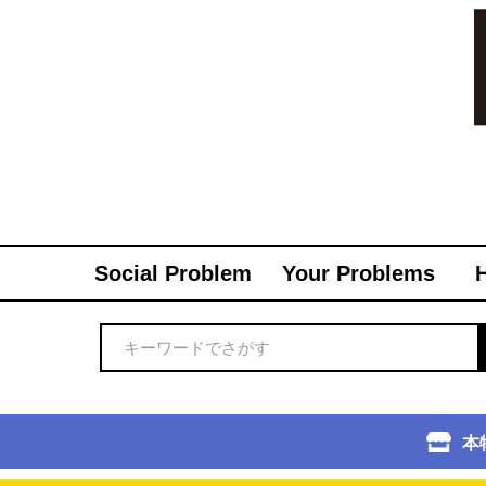
Social Problem
Your Problems
本