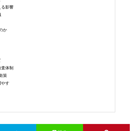
える影響
識
のか
て
検査体制
衛策
増やす