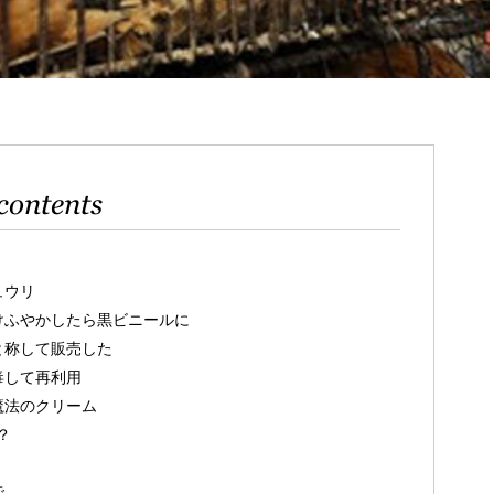
contents
ュウリ
けふやかしたら黒ビニールに
と称して販売した
毒して再利用
魔法のクリーム
？
で