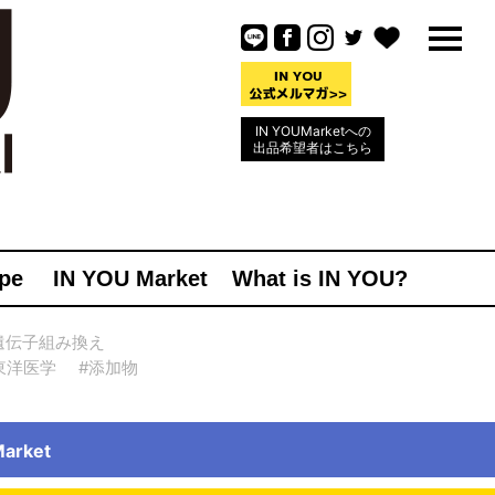
IN YOUMarketへの
出品希望者はこちら
pe
IN YOU Market
What is IN YOU?
遺伝子組み換え
東洋医学
#添加物
rket