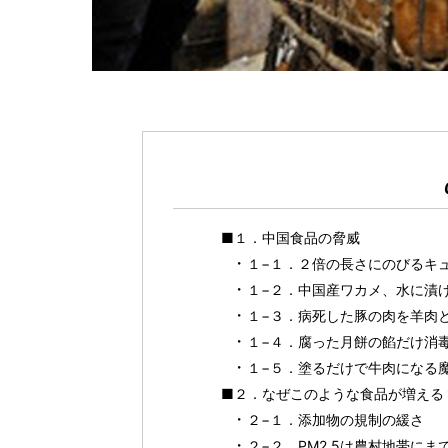
■１．中国食品の脅威
１−１．２倍の長さにのびるキ
１−２．中国産ワカメ、水に漬
１−３．病死した豚の肉を羊肉
１−４．腐った月餅の餡だけ消
１−５．塗るだけで牛肉になる
■２．なぜこのような食品が増える
２−１．添加物の規制の緩さ
２−２．PM2.5は農村地帯にま