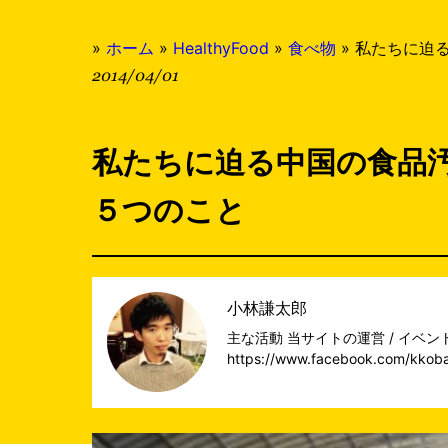
»
ホーム
»
HealthyFood
»
食べ物
»
私たちに迫
2014/04/01
私たちに迫る中国の食品
５つのこと
小林謙太郎
主な活動 当サイトの運営 / イベント
https://www.facebook.com/kkob