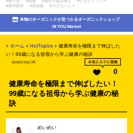
#種子法
#農薬
#遺伝子組み換え
#グルテンフリー
#東洋医学
#添加物
#マヌカハニー
本物のオーガニックが見つかるオーガニックショップ
IN YOU Market
»
ホーム
»
HotTopics
»
健康寿命を極限まで伸ばした
い！99歳になる祖母から学ぶ健康の秘訣
2020/03/16
0
健康寿命を極限まで伸ばしたい！
99歳になる祖母から学ぶ健康の秘
訣
めいめい