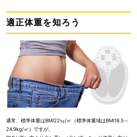
適正体重を知ろう
通常、標準体重はBMI22㎏/㎡（標準体重域はBMI18.5～
24.9kg/㎡）ですが、