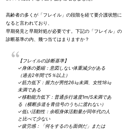
高齢者の多くが「フレイル」の段階を経て要介護状態に
なると言われており、
早期発見と早期対処が必要です。下記の「フレイル」の
診断基準の内、幾つ当てはまりますか？
【フレイルの診断基準】
✓身体の萎縮：意図しない体重減少がある
（過去2年間で5％以上）
✓筋力低下：握力が男性26㎏未満、女性18㎏
未満である
✓移動能力低下：普通歩行速度1m/S未満であ
る（横断歩道を青信号のうちに渡れない）
✓低い活動性：余暇身体活動量が同年代の人
と比べて少ない
✓疲労感：「何をするのも面倒だ」または