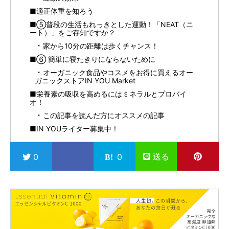
■適正体重を知ろう
■⑤普段の生活もれっきとした運動！「NEAT（ニ
ート）」をご存知ですか？
家から10分の距離は歩くチャンス！
■⑥ 簡単に寝たきりにならないために
オーガニック食品やコスメをお得に買えるオー
ガニックストアIN YOU Market
■栄養素の吸収を高めるにはミネラルとプロバイ
オ！
この記事を読んだ方にオススメの記事
■IN YOUライター募集中！
送る
0
0