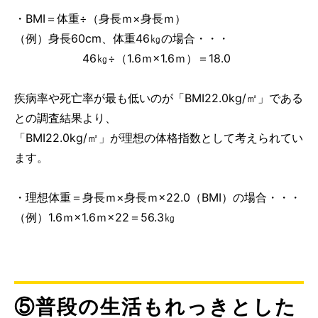
・BMI＝体重÷（身長ｍ×身長ｍ）
（例）身長60cm、体重46㎏の場合・・・
46㎏÷（1.6ｍ×1.6ｍ）＝18.0
疾病率や死亡率が最も低いのが「BMI22.0kg/㎡」である
との調査結果より、
「BMI22.0kg/㎡」が理想の体格指数として考えられてい
ます。
・理想体重＝身長ｍ×身長ｍ×22.0（BMI）の場合・・・
（例）1.6ｍ×1.6ｍ×22＝56.3㎏
⑤普段の生活もれっきとした