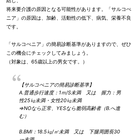
結し、
将来要介護の原因となる可能性があります。「サルコぺ
ニア」の原因は、加齢、活動性の低下、病気、栄養不良
です。
「サルコぺニア」の簡易診断基準がありますので、ぜひ
この機会にチェックしてみましょう。
（対象は、65歳以上の男女です。）
【サルコぺニアの簡易診断基準】
A.普通歩行速度：1ｍ/S未満 又は 握力：男
性25㎏未満・女性20㎏未満
⇒NOなら正常、YESなら脆弱高齢者（B.へ進
む）
B.BMI：18.5㎏/㎡未満 又は 下腿周囲長30
㎝未満