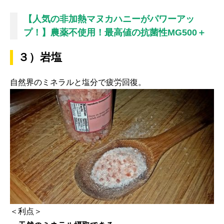
【人気の非加熱マヌカハニーがパワーアッ
プ！】農薬不使用！最高値の抗菌性MG500＋
３）岩塩
自然界のミネラルと塩分で疲労回復。
＜利点＞