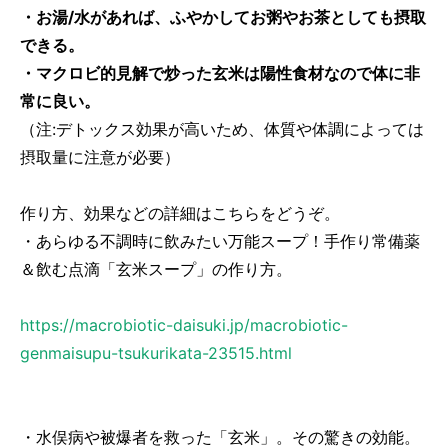
・お湯/水があれば、ふやかしてお粥やお茶としても摂取
できる。
・マクロビ的見解で炒った玄米は陽性食材なので体に非
常に良い。
（注:デトックス効果が高いため、体質や体調によっては
摂取量に注意が必要）
作り方、効果などの詳細はこちらをどうぞ。
・あらゆる不調時に飲みたい万能スープ！手作り常備薬
＆飲む点滴「玄米スープ」の作り方。
https://macrobiotic-daisuki.jp/macrobiotic-
genmaisupu-tsukurikata-23515.html
・水俣病や被爆者を救った「玄米」。その驚きの効能。