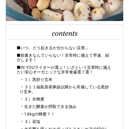
contents
■いつ、どう起きるか分からない災害…
■前書きなんていらない！非常時に備えて早速、紹
介します！
■IN YOUライターが選ぶ！いざという災害時に備え
たい安心オーガニックな非常食厳選７選！
１）黒炒り玄米
３１１福島原発事故以降から常備している黒炒
り玄米。
２）生蜂蜜
生きた酵素が摂取できる強み
1.8kgの蜂蜜？！
３）岩塩
大反響を呼んだエディブルスキンケアで紹介し