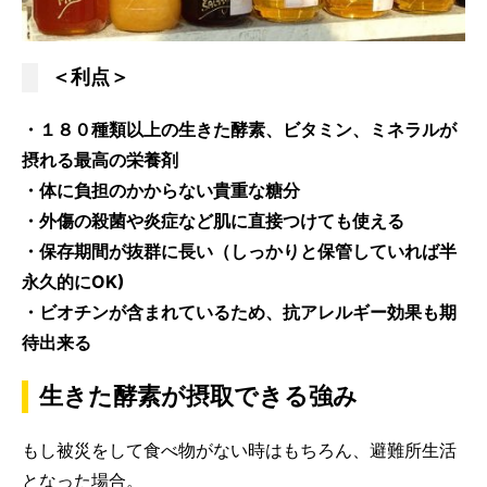
＜利点＞
・１８０種類以上の生きた酵素、ビタミン、ミネラルが
摂れる最高の栄養剤
・体に負担のかからない貴重な糖分
・外傷の殺菌や炎症など肌に直接つけても使える
・保存期間が抜群に長い（しっかりと保管していれば半
永久的にOK)
・ビオチンが含まれているため、抗アレルギー効果も期
待出来る
生きた酵素が摂取できる強み
もし被災をして食べ物がない時はもちろん、避難所生活
となった場合。