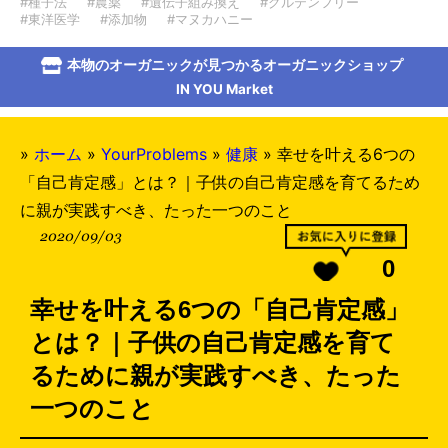
#種子法
#農薬
#遺伝子組み換え
#グルテンフリー
#東洋医学
#添加物
#マヌカハニー
本物のオーガニックが見つかるオーガニックショップ
IN YOU Market
»
ホーム
»
YourProblems
»
健康
»
幸せを叶える6つの
「自己肯定感」とは？｜子供の自己肯定感を育てるため
に親が実践すべき、たった一つのこと
2020/09/03
0
幸せを叶える6つの「自己肯定感」
とは？｜子供の自己肯定感を育て
るために親が実践すべき、たった
一つのこと