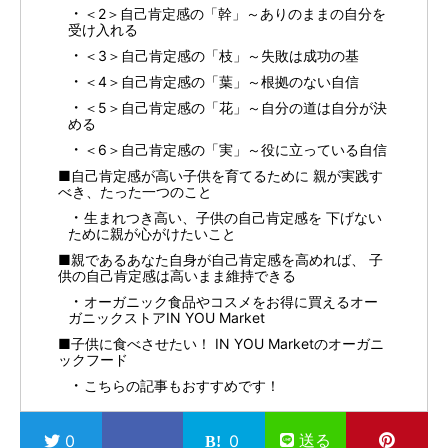
＜2＞自己肯定感の「幹」～ありのままの自分を
受け入れる
＜3＞自己肯定感の「枝」～失敗は成功の基
＜4＞自己肯定感の「葉」～根拠のない自信
＜5＞自己肯定感の「花」～自分の道は自分が決
める
＜6＞自己肯定感の「実」～役に立っている自信
■自己肯定感が高い子供を育てるために 親が実践す
べき、たった一つのこと
生まれつき高い、子供の自己肯定感を 下げない
ために親が心がけたいこと
■親であるあなた自身が自己肯定感を高めれば、 子
供の自己肯定感は高いまま維持できる
オーガニック食品やコスメをお得に買えるオー
ガニックストアIN YOU Market
■子供に食べさせたい！ IN YOU Marketのオーガニ
ックフード
こちらの記事もおすすめです！
送る
0
0