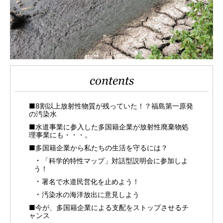
contents
■8割以上放射性物質が残っていた！？福島第一原発
の汚染水
■水道事業に参入した多国籍企業が放射性廃棄物処
理事業にも・・・。
■多国籍企業から私たちの生活を守るには？
「科学的特性マップ」対話型説明会に参加しよ
う！
署名で水道民営化を止めよう！
汚染水の海洋放出に意見しよう
■今が、多国籍企業による支配をストップさせるチ
ャンス