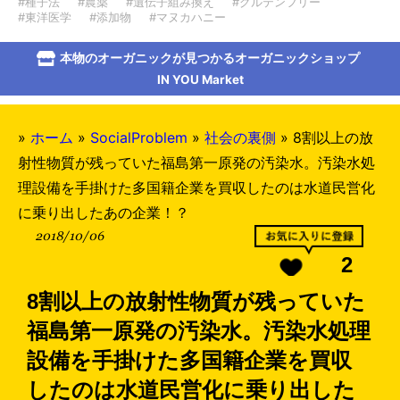
#種子法
#農薬
#遺伝子組み換え
#グルテンフリー
#東洋医学
#添加物
#マヌカハニー
本物のオーガニックが見つかるオーガニックショップ
IN YOU Market
»
ホーム
»
SocialProblem
»
社会の裏側
»
8割以上の放
射性物質が残っていた福島第一原発の汚染水。汚染水処
理設備を手掛けた多国籍企業を買収したのは水道民営化
に乗り出したあの企業！？
2018/10/06
2
8割以上の放射性物質が残っていた
福島第一原発の汚染水。汚染水処理
設備を手掛けた多国籍企業を買収
したのは水道民営化に乗り出した