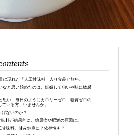
contents
量に現れた「人工甘味料」入り食品と飲料。
いなと思い始めたのは、妊娠して匂いや味に敏感
と思い、毎日のようにカロリーゼロ、糖質ゼロの
している方、いませんか。
上げないのか？
工甘味料が結果的に、糖尿病や肥満の原因に。
人工甘味料、甘み鈍麻に？依存性も？