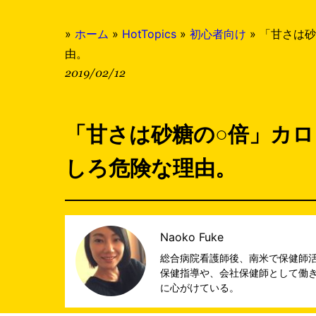
»
ホーム
»
HotTopics
»
初心者向け
»
「甘さは砂
由。
2019/02/12
「甘さは砂糖の○倍」カ
しろ危険な理由。
Naoko Fuke
総合病院看護師後、南米で保健師活
保健指導や、会社保健師として働
に心がけている。