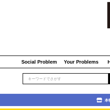
Social Problem
Your Problems
本