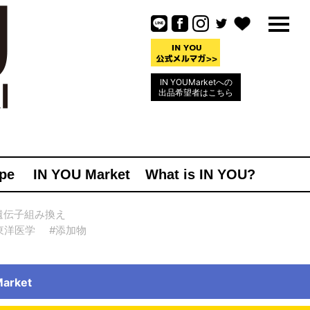
IN YOUMarketへの
出品希望者はこちら
pe
IN YOU Market
What is IN YOU?
遺伝子組み換え
東洋医学
#添加物
rket