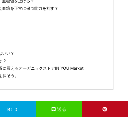
れ、血糖値を上げる？
変え血糖を正常に保つ能力を乱す？
ばいい？
か？
買えるオーガニックストアIN YOU Market
を探そう。
送る
0