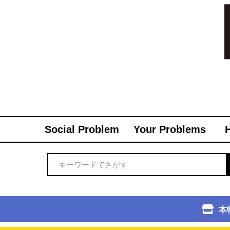
Social Problem
Your Problems
本