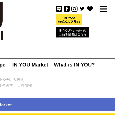
IN YOUMarketへの
出品希望者はこちら
pe
IN YOU Market
What is IN YOU?
遺伝子組み換え
東洋医学
#添加物
rket