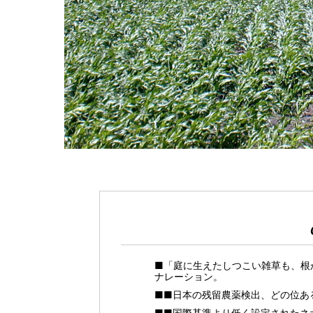
■「庭に生えたしつこい雑草も、根
ナレーション。
■■日本の残留農薬検出、どの位あ
■■国際基準より低く設定されたネ