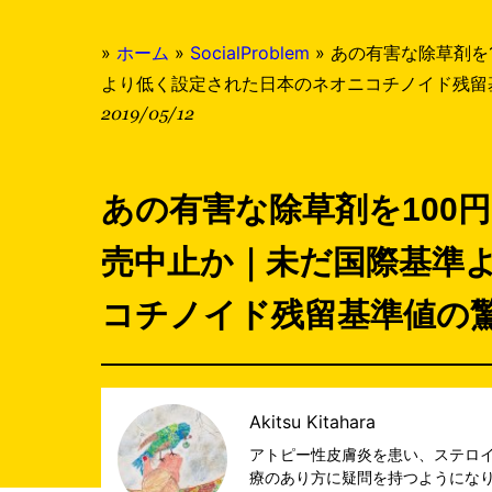
»
ホーム
»
SocialProblem
»
あの有害な除草剤を
より低く設定された日本のネオニコチノイド残留
2019/05/12
あの有害な除草剤を100
売中止か｜未だ国際基準
コチノイド残留基準値の
Akitsu Kitahara
アトピー性皮膚炎を患い、ステロ
療のあり方に疑問を持つようにな