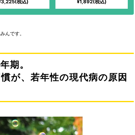
¥3,225(税込)
¥1,892(税込)
くみんです。
年期。
習慣が、若年性の現代病の原因