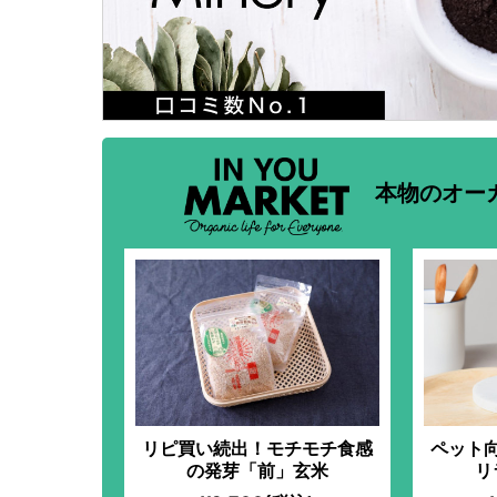
本物のオー
リピ買い続出！モチモチ食感
ペット
の発芽「前」玄米
リ
（