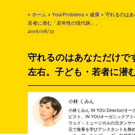
»
ホーム
»
YourProblems
»
健康
»
守れるのはあ
若者に潜む「若年性の現代病」。
2016/08/13
守れるのはあなただけで
左右。子ども・若者に潜
小林 くみん
小林くみん IN YOU Directo
ピスト、IN YOUオーガニックア
ウェイ・ミュージカルの元ダンサー
元で食養を学びアシスタントを務め