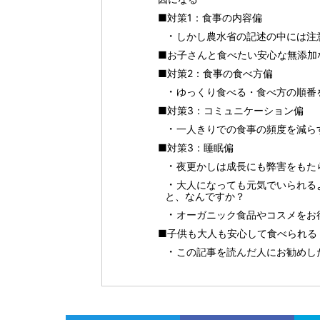
■対策1：食事の内容偏
しかし農水省の記述の中には注
■お子さんと食べたい安心な無添加
■対策2：食事の食べ方偏
ゆっくり食べる・食べ方の順番
■対策3：コミュニケーション偏
一人きりでの食事の頻度を減ら
■対策3：睡眠偏
夜更かしは成長にも弊害をもた
大人になっても元気でいられる
と、なんですか？
オーガニック食品やコスメをお得に
■子供も大人も安心して食べられる！
この記事を読んだ人にお勧めし