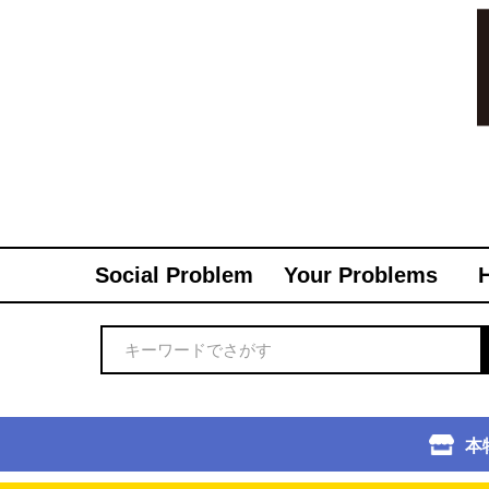
Social Problem
Your Problems
本