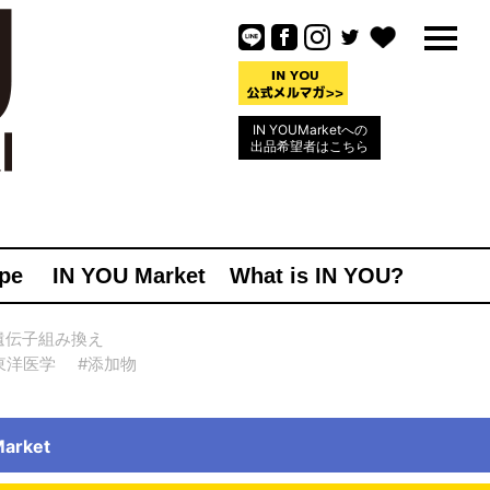
IN YOUMarketへの
出品希望者はこちら
pe
IN YOU Market
What is IN YOU?
遺伝子組み換え
東洋医学
#添加物
rket