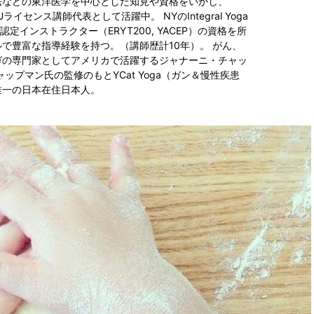
法などの東洋医学を中心とした知見や資格をいかし、
Uライセンス講師代表として活躍中。 NYのIntegral Yoga
ス認定インストラクター（ERYT200, YACEP）の資格を所
で豊富な指導経験を持つ。（講師歴計10年）。 がん、
ガの専門家としてアメリカで活躍するジャナーニ・チャッ
ップマン氏の監修のもとYCat Yoga（ガン＆慢性疾患
唯一の日本在住日本人。