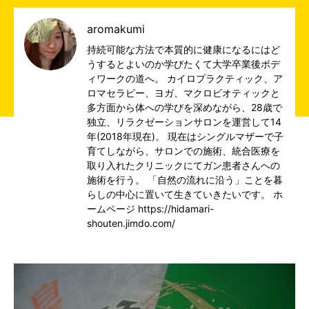
aromakumi
持続可能な方法で本質的に健康になるにはど
うするとよいのか学びたくて大学卒業後ボデ
ィワークの道へ。 カイロプラクティック、ア
ロマセラピー、ヨガ、マクロビオティックと
多方面から体への学びを深めながら、28歳で
独立、リラクゼーションサロンを運営して14
年(2018年現在)。 現在はシングルマザーで子
育てしながら、サロンでの施術、統合医療を
取り入れたクリニックにてガン患者さんへの
施術を行う。 「自然の流れに沿う」ことを暮
らしの中心に置いて生きていきたいです。 ホ
ームページ https://hidamari-
shouten.jimdo.com/