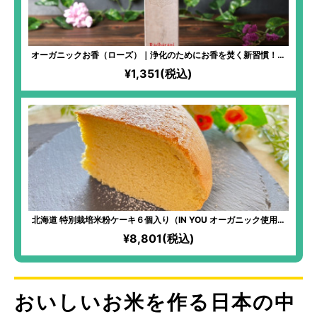
オーガニックお香（ローズ）｜浄化のためにお香を焚く新習慣！聖
地「ヴリンダーヴァン」から生まれた儀式にも使われる神聖なるお
¥1,351(税込)
香。空間浄化・心のデトックスに。
北海道 特別栽培米粉ケーキ６個入り（IN YOU オーガニック使用）
｜無農薬・無化学肥料で栽培した北海道産「ゆきひかり」×北海道の
¥8,801(税込)
おいしい食材のコラボスイーツ！
おいしいお米を作る日本の中