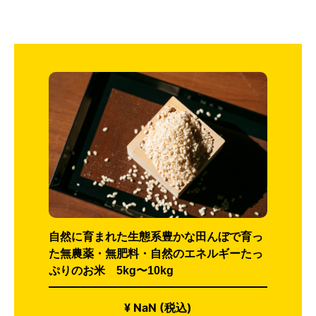
自然に育まれた生態系豊かな田んぼで育っ
た無農薬・無肥料・自然のエネルギーたっ
ぷりのお米 5kg〜10kg
¥ NaN (税込)