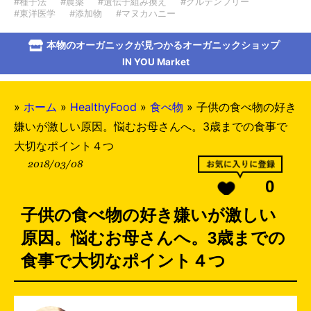
#種子法
#農薬
#遺伝子組み換え
#グルテンフリー
#東洋医学
#添加物
#マヌカハニー
本物のオーガニックが見つかるオーガニックショップ
IN YOU Market
»
ホーム
»
HealthyFood
»
食べ物
»
子供の食べ物の好き
嫌いが激しい原因。悩むお母さんへ。3歳までの食事で
大切なポイント４つ
2018/03/08
0
子供の食べ物の好き嫌いが激しい
原因。悩むお母さんへ。3歳までの
食事で大切なポイント４つ