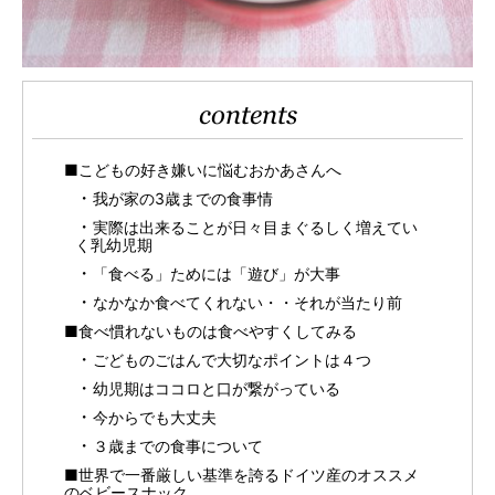
contents
■こどもの好き嫌いに悩むおかあさんへ
我が家の3歳までの食事情
実際は出来ることが日々目まぐるしく増えてい
く乳幼児期
「食べる」ためには「遊び」が大事
なかなか食べてくれない・・それが当たり前
■食べ慣れないものは食べやすくしてみる
ごどものごはんで大切なポイントは４つ
幼児期はココロと口が繋がっている
今からでも大丈夫
３歳までの食事について
■世界で一番厳しい基準を誇るドイツ産のオススメ
のベビースナック