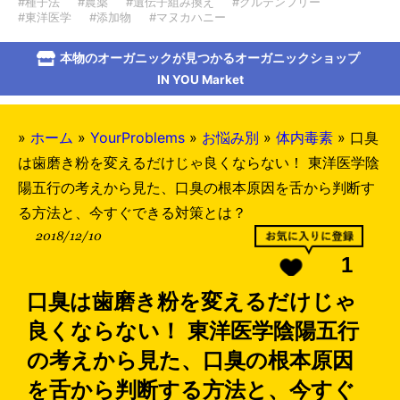
#種子法
#農薬
#遺伝子組み換え
#グルテンフリー
#東洋医学
#添加物
#マヌカハニー
本物のオーガニックが見つかるオーガニックショップ
IN YOU Market
»
ホーム
»
YourProblems
»
お悩み別
»
体内毒素
»
口臭
は歯磨き粉を変えるだけじゃ良くならない！ 東洋医学陰
陽五行の考えから見た、口臭の根本原因を舌から判断す
る方法と、今すぐできる対策とは？
2018/12/10
1
口臭は歯磨き粉を変えるだけじゃ
良くならない！ 東洋医学陰陽五行
の考えから見た、口臭の根本原因
を舌から判断する方法と、今すぐ