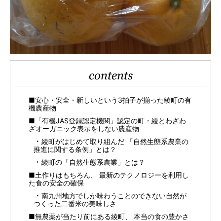
contents
■安心・安全・新しいという3拍子が揃った綾町の有
機農産物
■「有機JAS登録認定機関」認定の町・綾とわざわ
ざオーガニック表示をしない農産物
綾町がはじめて取り組んだ 「自然生態系農業の
推進に関する条例」とは？
綾町の「自然生態系農業」とは？
■土作りはもちろん、 最新のテクノロジーを利用し
た食の安全の確保
南九州地方でしか味わうことのできない自然が
つくった二番米の美味しさ
■無農薬が当たり前にある綾町、 本当の食の豊かさ