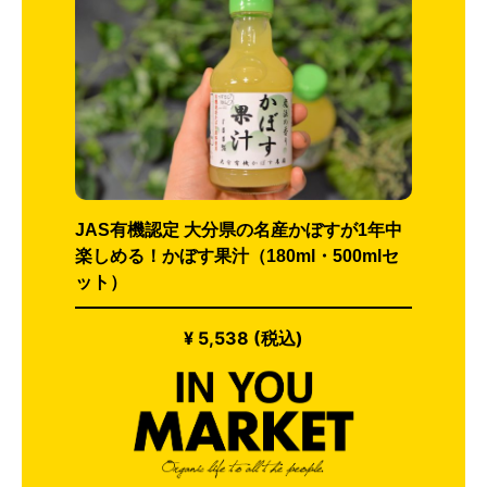
JAS有機認定 大分県の名産かぼすが1年中
楽しめる！かぼす果汁（180ml・500mlセ
ット）
¥ 5,538 (税込)