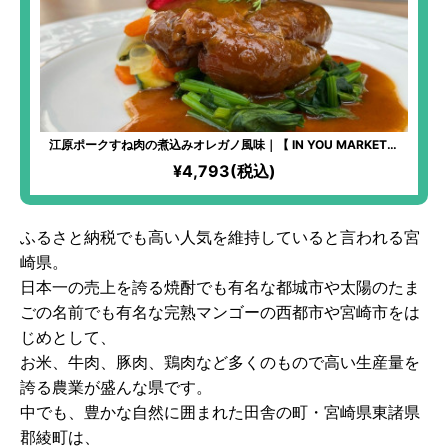
江原ポークすね肉の煮込みオレガノ風味｜【 IN YOU MARKET限
定】「化学過敏症の妻のために、美味しいお料理を食べさせてあげ
¥4,793(税込)
たい」という想いから始まった、全原材料オーガニックのフレンチ
料理！非常に柔らかくて、旨味がたっぷり！お肉が大好きな方には
たまらない美味しさ！添加物不使用！
ふるさと納税でも高い人気を維持していると言われる宮
崎県。
日本一の売上を誇る焼酎でも有名な都城市や太陽のたま
ごの名前でも有名な完熟マンゴーの西都市や宮崎市をは
じめとして、
お米、牛肉、豚肉、鶏肉など多くのもので高い生産量を
誇る農業が盛んな県です。
中でも、豊かな自然に囲まれた田舎の町・宮崎県東諸県
郡綾町は、