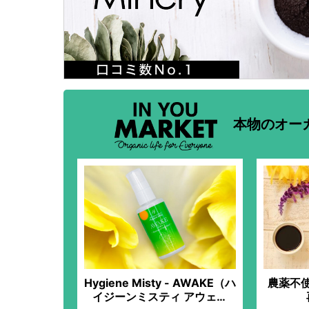
本物のオー
Hygiene Misty - AWAKE（ハ
農薬不
イジーンミスティ アウェイ