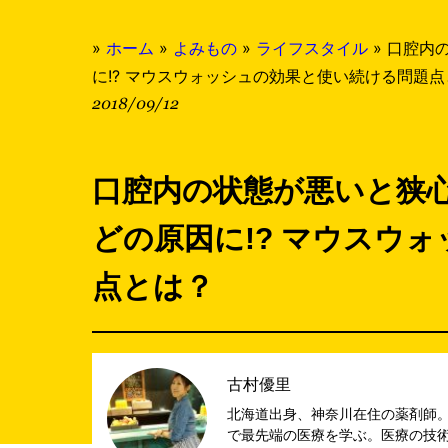
»
ホーム
»
よみもの
»
ライフスタイル
»
口腔内
に!? マウスウォッシュの効果と使い続ける問題
2018/09/12
口腔内の状態が悪いと狭
どの原因に!? マウスウ
点とは？
古村優里
北海道出身、神奈川在住の薬剤師。
で最先端の医療を学ぶ。医療の技