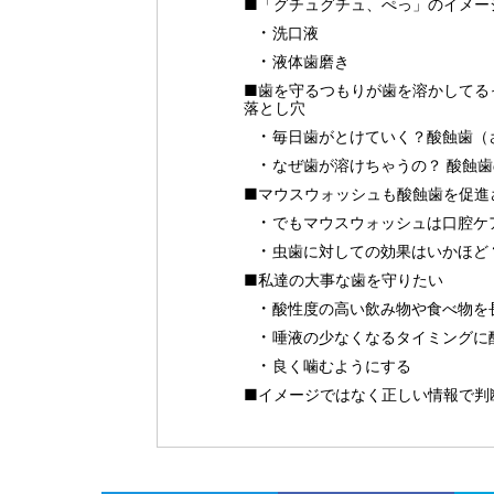
■「グチュグチュ、ぺっ」のイメー
洗口液
液体歯磨き
■歯を守るつもりが歯を溶かしてる
落とし穴
毎日歯がとけていく？酸蝕歯（
なぜ歯が溶けちゃうの？ 酸蝕
■マウスウォッシュも酸蝕歯を促進
でもマウスウォッシュは口腔ケ
虫歯に対しての効果はいかほど
■私達の大事な歯を守りたい
酸性度の高い飲み物や食べ物を
唾液の少なくなるタイミングに
良く噛むようにする
■イメージではなく正しい情報で判