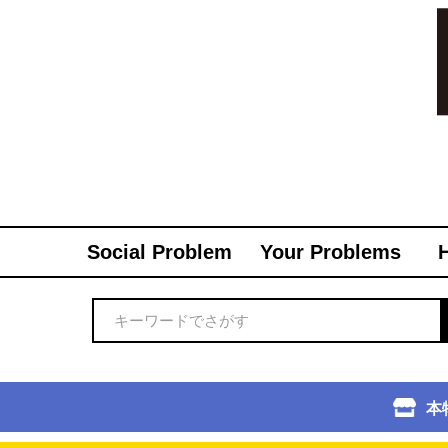
Social Problem
Your Problems
本