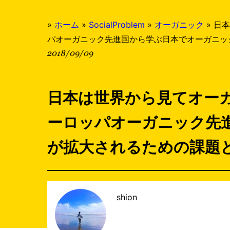
»
ホーム
»
SocialProblem
»
オーガニック
»
日本
パオーガニック先進国から学ぶ日本でオーガニッ
2018/09/09
日本は世界から見てオー
ーロッパオーガニック先
が拡大されるための課題
shion