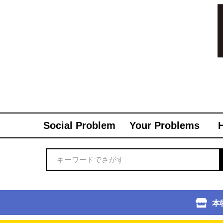
Social Problem
Your Problems
本