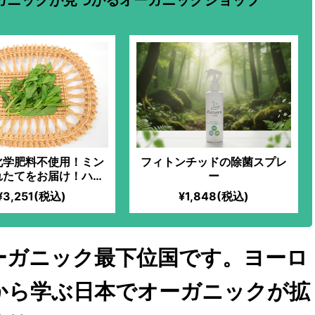
ガニックが見つかるオーガニックショップ
化学肥料不使用！ミン
フィトンチッドの除菌スプレ
れたてをお届け！ハー
ー
ー、料理、入浴剤など
¥3,251(税込)
¥1,848(税込)
大！フレッシュなミン
ではの爽やかな香りが
楽しめる！
ーガニック最下位国です。ヨーロ
から学ぶ日本でオーガニックが拡