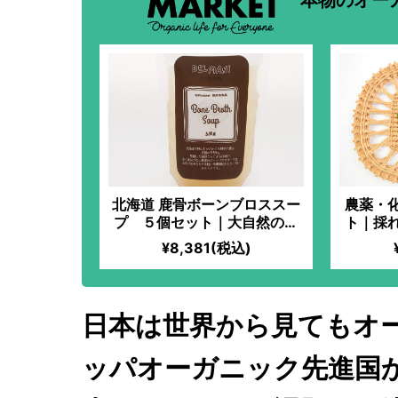
本物のオー
北海道 鹿骨ボーンブロススー
農薬・
プ ５個セット｜大自然のエ
ト｜採
ネルギーを身体に 風味とコ
ブティ
¥8,381(税込)
クのバランスのとれた味わい
活用度
トなら
日本は世界から見てもオ
ッパオーガニック先進国