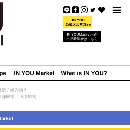
IN YOUMarketへの
出品希望者はこちら
pe
IN YOU Market
What is IN YOU?
遺伝子組み換え
東洋医学
#添加物
rket