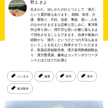
野上 きよ
生きかた、治しかたのひとつとして「漢方」
という選択肢もあります。 闘病、依存、介
護、看取り、不妊、流産、事故、老い…人生
のなかのさまざまな忍耐と悲しみに、東洋医
学は寄り添い、理不尽な思いが腑に落ちるま
で消化させることもできます。自身や家族の
経験から「漢方」というひとつの方法もある
ということを伝えたく執筆させていただきま
す。医薬品登録販売者。漢方薬局勤務経験あ
り・漢方塾受講。趣味はコンテンポラリーダ
ンスとほどほどのお酒と
メンタル
健康
医学
東洋
東洋医学