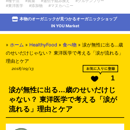
#種子法
#農薬
#遺伝子組み換え
#グルテンフリー
#東洋医学
#添加物
#マヌカハニー
本物のオーガニックが見つかるオーガニックショップ
IN YOU Market
»
ホーム
»
HealthyFood
»
食べ物
»
涙が無性に出る…歳
のせいだけじゃない？ 東洋医学で考える「涙が流れる」
理由とケア
2018/09/13
1
涙が無性に出る…歳のせいだけじ
ゃない？ 東洋医学で考える「涙が
流れる」理由とケア