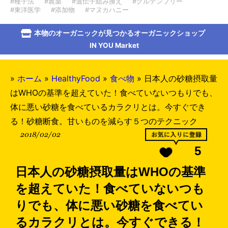
#種子法
#農薬
#遺伝子組み換え
#グルテンフリー
#東洋医学
#添加物
#マヌカハニー
本物のオーガニックが見つかるオーガニックショップ
IN YOU Market
»
ホーム
»
HealthyFood
»
食べ物
»
日本人の砂糖摂取量
はWHOの基準を超えていた！食べていないつもりでも、
体に悪い砂糖を食べているカラクリとは。今すぐでき
る！砂糖断食。甘いものを減らす５つのテクニック
2018/02/02
5
日本人の砂糖摂取量はWHOの基準
を超えていた！食べていないつも
りでも、体に悪い砂糖を食べてい
るカラクリとは。今すぐできる！