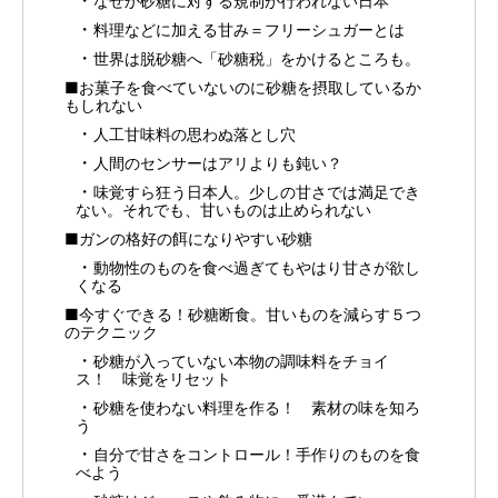
なぜか砂糖に対する規制が行われない日本
料理などに加える甘み＝フリーシュガーとは
世界は脱砂糖へ「砂糖税」をかけるところも。
■お菓子を食べていないのに砂糖を摂取しているか
もしれない
人工甘味料の思わぬ落とし穴
人間のセンサーはアリよりも鈍い？
味覚すら狂う日本人。少しの甘さでは満足でき
ない。それでも、甘いものは止められない
■ガンの格好の餌になりやすい砂糖
動物性のものを食べ過ぎてもやはり甘さが欲し
くなる
■今すぐできる！砂糖断食。甘いものを減らす５つ
のテクニック
砂糖が入っていない本物の調味料をチョイ
ス！ 味覚をリセット
砂糖を使わない料理を作る！ 素材の味を知ろ
う
自分で甘さをコントロール！手作りのものを食
べよう