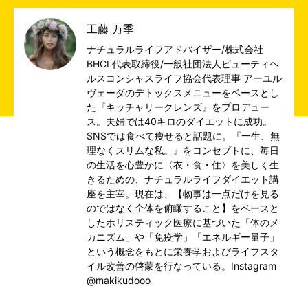
工藤 万季
ナチュラルライフアドバイザー/株式会社
BHCL代表取締役/一般社団法人ビューティヘ
ルスコンシャスライフ協会代表理事 アーユル
ヴェーダのデトックスメニューをベースとし
た『キッチャリークレンズ』をプロデュー
ス。夫婦では40キロのダイエットに成功。
SNSでは食べて痩せると話題に。『一生、無
理なくスリムな私。』をコンセプトに、毎日
の生活を心豊かに〈衣・食・住〉を美しく生
きるための、ナチュラルライフダイエット講
座を主宰。現在は、【物事は一点だけを見る
のではなく全体を俯瞰すること】をベースと
したホリスティック医療に基づいた「体のメ
カニズム」や「免疫学」「エネルギー量子」
という概念をもとに栄養学およびライフスタ
イル改善の啓蒙を行なっている。Instagram
@makikudooo