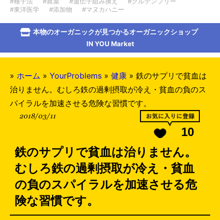
#種子法
#農薬
#遺伝子組み換え
#グルテンフリー
#東洋医学
#添加物
#マヌカハニー
本物のオーガニックが見つかるオーガニックショップ
IN YOU Market
»
ホーム
»
YourProblems
»
健康
»
鉄のサプリで貧血は
治りません。むしろ鉄の過剰摂取が冷え・貧血の負のス
パイラルを加速させる危険な習慣です。
2018/03/11
10
鉄のサプリで貧血は治りません。
むしろ鉄の過剰摂取が冷え・貧血
の負のスパイラルを加速させる危
険な習慣です。