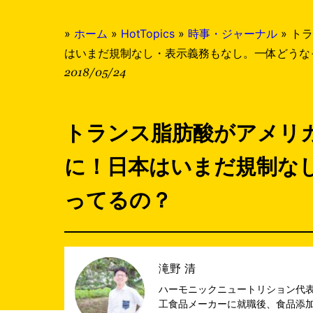
»
ホーム
»
HotTopics
»
時事・ジャーナル
»
トラ
はいまだ規制なし・表示義務もなし。一体どうな
2018/05/24
トランス脂肪酸がアメリ
に！日本はいまだ規制な
ってるの？
滝野 清
ハーモニックニュートリション代表
工食品メーカーに就職後、食品添加