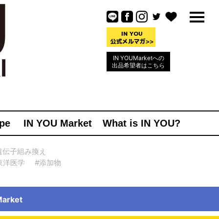
IN YOUMarketへの
出品希望者はこちら
pe
IN YOU Market
What is IN YOU?
遺伝子組み換え
東洋医学
#添加物
rket