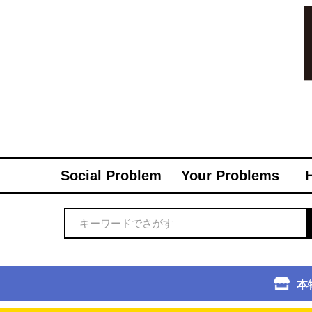
Social Problem
Your Problems
本