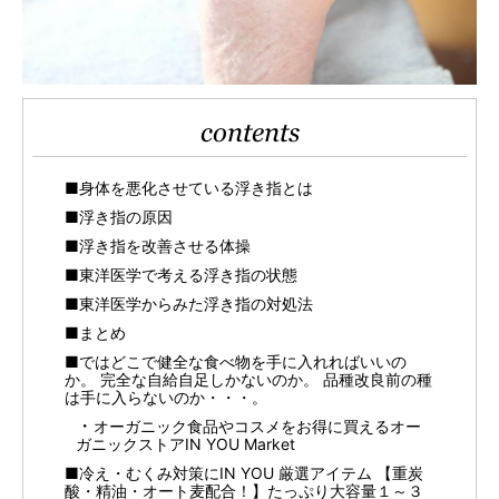
contents
■身体を悪化させている浮き指とは
■浮き指の原因
■浮き指を改善させる体操
■東洋医学で考える浮き指の状態
■東洋医学からみた浮き指の対処法
■まとめ
■ではどこで健全な食べ物を手に入れればいいの
か。 完全な自給自足しかないのか。 品種改良前の種
は手に入らないのか・・・。
オーガニック食品やコスメをお得に買えるオー
ガニックストアIN YOU Market
■冷え・むくみ対策にIN YOU 厳選アイテム 【重炭
酸・精油・オート麦配合！】たっぷり大容量１～３