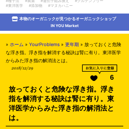
#種子法
#農薬
#遺伝子組み換え
#グルテンフリー
#東洋医学
#添加物
#マヌカハニー
本物のオーガニックが見つかるオーガニックショップ
IN YOU Market
»
ホーム
»
YourProblems
»
更年期
»
放っておくと危険
な浮き指。浮き指を解消する秘訣は腎に有り。東洋医学
からみた浮き指の解消法とは。
2018/12/29
6
放っておくと危険な浮き指。浮き
指を解消する秘訣は腎に有り。東
洋医学からみた浮き指の解消法と
は。