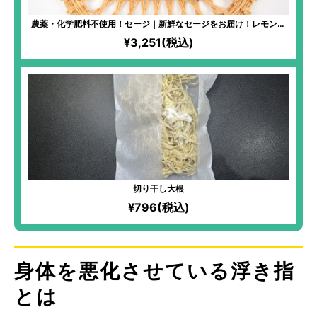
農薬・化学肥料不使用！セージ｜新鮮なセージをお届け！レモンを
加えればすっきりとした味わいのハーブティーに！ルームスプレー
¥3,251(税込)
作りにもおすすめ！
切り干し大根
¥796(税込)
身体を悪化させている浮き指
とは