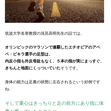
筑波大学名誉教授の浅見高明先生の話では、
オリンピックのマラソンで連覇したエチオピアのアベ
ベ・ビキラ選手の足型は、
内反小指も外反母趾もなく、５本の指が実にまっすぐ、
きちんと地面にくっついていた
そうです。
身体の能力は足裏の状態に左右されるという好例です
ね。
そして重心はきっちりと足の前方にあり指に体