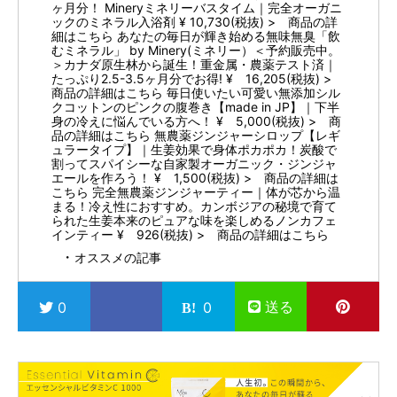
ヶ月分！ Mineryミネリーバスタイム｜完全オーガニ
ックのミネラル入浴剤 ¥ 10,730(税抜) > 商品の詳
細はこちら あなたの毎日が輝き始める無味無臭「飲
むミネラル」 by Minery(ミネリー）＜予約販売中。
＞カナダ原生林から誕生！重金属・農薬テスト済｜
たっぷり2.5-3.5ヶ月分でお得! ¥ 16,205(税抜) >
商品の詳細はこちら 毎日使いたい可愛い無添加シル
クコットンのピンクの腹巻き【made in JP】｜下半
身の冷えに悩んでいる方へ！ ¥ 5,000(税抜) > 商
品の詳細はこちら 無農薬ジンジャーシロップ【レギ
ュラータイプ】｜生姜効果で身体ポカポカ！炭酸で
割ってスパイシーな自家製オーガニック・ジンジャ
エールを作ろう！ ¥ 1,500(税抜) > 商品の詳細は
こちら 完全無農薬ジンジャーティー｜体が芯から温
まる！冷え性におすすめ。カンボジアの秘境で育て
られた生姜本来のピュアな味を楽しめるノンカフェ
インティー ¥ 926(税抜) > 商品の詳細はこちら
オススメの記事
送る
0
0