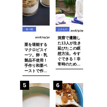
禁止の方向
に・・？
食べ物
よみもの
2018/9/29
2018/09/30
洞窟で遭難し
た13人が生き
栗を堪能する
延びたこの瞑
マクロビスイ
想方法。今す
ーツ。卵・乳
ぐできる！非
製品不使用！
常時のために
手作り和栗ペ
知っておきた
ーストで作る
いマインド・
モンブランパ
マネージ。
フェの作り方
5
6