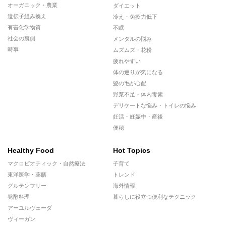
オーガニック・農業
ダイエット
遺伝子組み換え
冷え・免疫力低下
有害化学物質
不眠
社会の裏側
メンタルの悩み
時事
ムズムズ・花粉
疲れやすい
体の巡りが気になる
髪の毛が心配
野菜不足・体内毒素
デリケートな悩み・トイレの悩み
妊活・妊娠中・産後
便秘
Healthy Food
Hot Topics
マクロビオティック・自然療法
子育て
東洋医学・薬膳
トレンド
グルテンフリー
海外情報
発酵料理
暮らしに役立つ便利なテクニック
アーユルヴェーダ
ヴィーガン