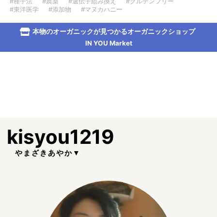
#種子法
#農薬
#遺伝子組み換え
#グルテンフリー
#東洋医学
#添加物
#マヌカハニー
本物のオーガニックが見つかるオーガニックショップ
IN YOU Market
kisyou1219
やまざきあやか▼