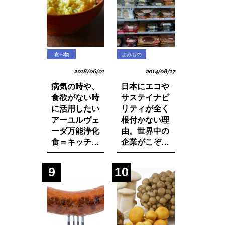
食べ物
よみもの
2018/06/01
2014/08/17
病気の時や、
日本にエコや
食欲がない時
サステイナビ
に活用したい
リティが全く
アーユルヴェ
根付かない理
ーダ万能浄化
由。世界中の
食＝キッチャ
企業がこぞっ
リーの作り方
て取り組む
SDGsへの遅
9
10
れ。それは日
本人・日本企
業と政府の意
識の低さにあ
った！