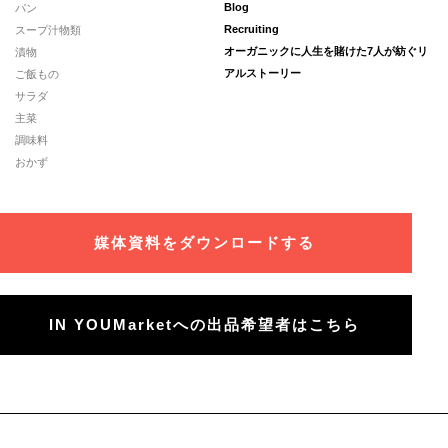
パン
Blog
スープ汁物類
Recruiting
漬物
オーガニックに人生を賭けた7人が紡ぐリ
ご飯もの
アルストーリー
サラダ
主菜
調味料
おかず
媒体資料をダウンロードする
IN YOUMarketへの出品希望者はこちら