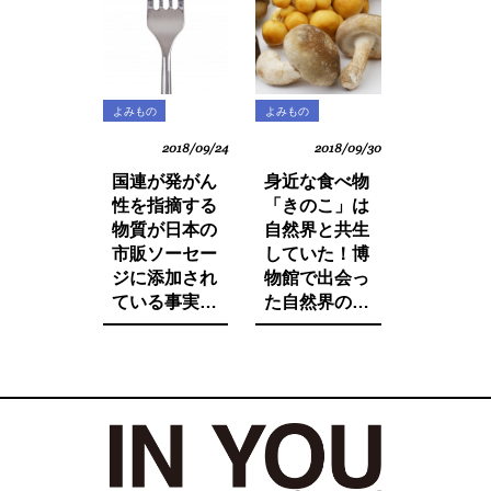
よみもの
よみもの
2018/09/24
2018/09/30
国連が発がん
身近な食べ物
性を指摘する
「きのこ」は
物質が日本の
自然界と共生
市販ソーセー
していた！博
ジに添加され
物館で出会っ
ている事実を
た自然界の法
ご存知です
則と栄養価が
か。たとえ子
増す調理法と
供が望んでも
は。
子供に食べさ
せたくないそ
の中身とは。