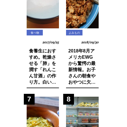
食べ物
よみもの
2017/09/25
2018/09/30
食養生におす
2018年8月ア
すめ。乾燥さ
メリカEWG
せる「肺」を
から驚愕の最
潤す「れんこ
新情報。お子
ん甘酒」の作
さんの朝食や
り方。白い食
おやつに欠か
材でカラダを
せないシリア
養おう。
ルから大量の
7
8
発がん性物質
グリホサート
が検出！