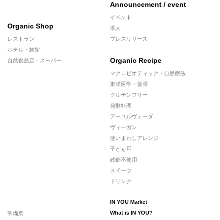
Announcement / event
イベント
Organic Shop
求人
レストラン
プレスリリース
ホテル・旅館
Organic Recipe
自然食品店・スーパー
マクロビオティック・自然療法
東洋医学・薬膳
グルテンフリー
発酵料理
アーユルヴェーダ
ヴィーガン
使いまわしアレンジ
子ども用
砂糖不使用
スイーツ
ドリンク
IN YOU Market
常備菜
What is IN YOU?