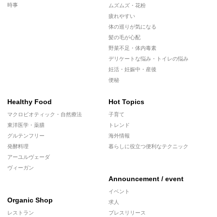
時事
ムズムズ・花粉
疲れやすい
体の巡りが気になる
髪の毛が心配
野菜不足・体内毒素
デリケートな悩み・トイレの悩み
妊活・妊娠中・産後
便秘
Healthy Food
Hot Topics
マクロビオティック・自然療法
子育て
東洋医学・薬膳
トレンド
グルテンフリー
海外情報
発酵料理
暮らしに役立つ便利なテクニック
アーユルヴェーダ
ヴィーガン
Announcement / event
イベント
Organic Shop
求人
レストラン
プレスリリース