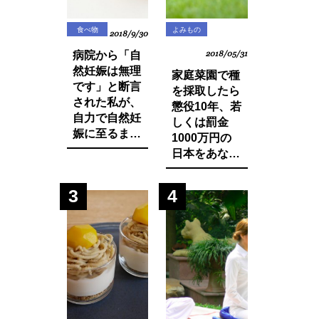
食べ物
よみもの
2018/9/30
病院から「自
2018/05/31
然妊娠は無理
家庭菜園で種
です」と断言
を採取したら
された私が、
懲役10年、若
自力で自然妊
しくは罰金
娠に至るまで
1000万円の
に実践した生
日本をあなた
活習慣と食べ
は想像できま
物の改善・身
すか？今まで
3
4
体の変化につ
登録品種のみ
いてお話しし
禁止されてい
ます。
た種採りや脇
芽挿しが原則
禁止の方向
に・・？