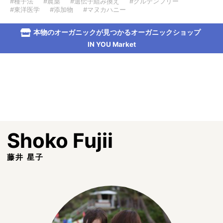
#種子法
#農薬
#遺伝子組み換え
#グルテンフリー
#東洋医学
#添加物
#マヌカハニー
本物のオーガニックが見つかるオーガニックショップ
IN YOU Market
Shoko Fujii
藤井 星子