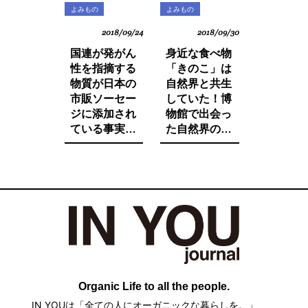
よみもの
よみもの
2018/09/24
2018/09/30
国連が発がん
身近な食べ物
性を指摘する
「きのこ」は
物質が日本の
自然界と共生
市販ソーセー
していた！博
ジに添加され
物館で出会っ
ている事実を
た自然界の法
ご存知です
則と栄養価が
か。たとえ子
増す調理法と
供が望んでも
は。
子供に食べさ
せたくないそ
の中身とは。
Organic Life to all the people.
IN YOUは「全ての人にオーガニックな暮らしを。」