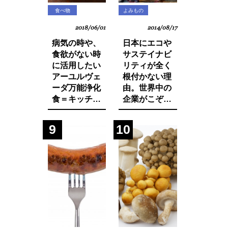
食べ物
よみもの
2018/06/01
2014/08/17
病気の時や、
日本にエコや
食欲がない時
サステイナビ
に活用したい
リティが全く
アーユルヴェ
根付かない理
ーダ万能浄化
由。世界中の
食＝キッチャ
企業がこぞっ
リーの作り方
て取り組む
SDGsへの遅
9
10
れ。それは日
本人・日本企
業と政府の意
識の低さにあ
った！