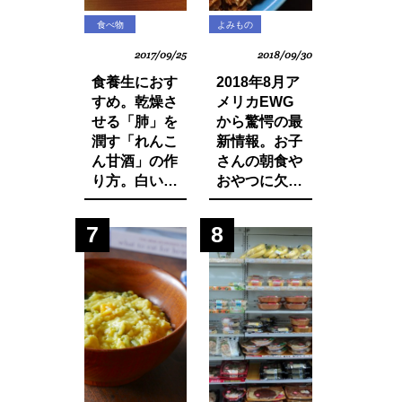
食べ物
よみもの
2017/09/25
2018/09/30
食養生におす
2018年8月ア
すめ。乾燥さ
メリカEWG
せる「肺」を
から驚愕の最
潤す「れんこ
新情報。お子
ん甘酒」の作
さんの朝食や
り方。白い食
おやつに欠か
材でカラダを
せないシリア
養おう。
ルから大量の
7
8
発がん性物質
グリホサート
が検出！