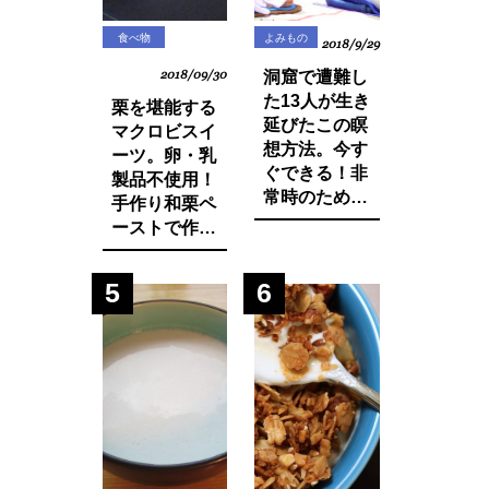
食べ物
よみもの
2018/9/29
2018/09/30
洞窟で遭難し
た13人が生き
栗を堪能する
延びたこの瞑
マクロビスイ
想方法。今す
ーツ。卵・乳
ぐできる！非
製品不使用！
常時のために
手作り和栗ペ
知っておきた
ーストで作る
いマインド・
モンブランパ
マネージ。
フェの作り方
5
6