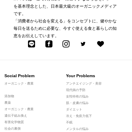
を基本理念とした、日本最大級のオーガニックメディア
です。
「消費者から社会を変える」をコンセプトに、健やかな
毎日を送るために必要な、今すぐ使える食と暮らしの知
恵をお伝えしています。
Social Problem
Your Problems
オーガニック・農業
アンチエイジング・美容
現代病の予防
添加物
女性特有の悩み
農薬
肌・皮膚の悩み
オーガニック・農業
ダイエット
遺伝子組み換え
冷え・免疫力低下
有害化学物質
不眠
社会の裏側
メンタルの悩み