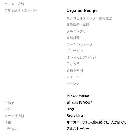
ホテル・旅館
Organic Recipe
自然食品店・スーパー
マクロビオティック・自然療法
東洋医学・薬膳
グルテンフリー
発酵料理
アーユルヴェーダ
ヴィーガン
使いまわしアレンジ
子ども用
砂糖不使用
スイーツ
ドリンク
IN YOU Market
常備菜
What is IN YOU?
パン
Blog
スープ汁物類
Recruiting
漬物
オーガニックに人生を賭けた7人が紡ぐリ
ご飯もの
アルストーリー