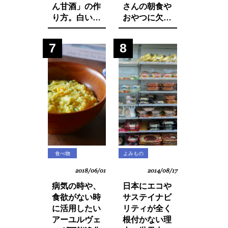
ん甘酒」の作
さんの朝食や
り方。白い食
おやつに欠か
材でカラダを
せないシリア
養おう。
ルから大量の
7
8
発がん性物質
グリホサート
が検出！
食べ物
よみもの
2018/06/01
2014/08/17
病気の時や、
日本にエコや
食欲がない時
サステイナビ
に活用したい
リティが全く
アーユルヴェ
根付かない理