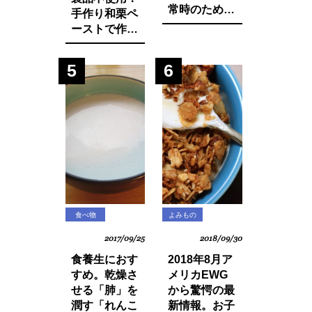
常時のために
手作り和栗ペ
知っておきた
ーストで作る
いマインド・
モンブランパ
マネージ。
フェの作り方
5
6
食べ物
よみもの
2017/09/25
2018/09/30
食養生におす
2018年8月ア
すめ。乾燥さ
メリカEWG
せる「肺」を
から驚愕の最
潤す「れんこ
新情報。お子