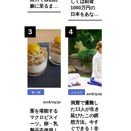
しくは罰金
娠に至るまで
1000万円の
に実践した生
日本をあなた
活習慣と食べ
は想像できま
物の改善・身
すか？今まで
3
4
体の変化につ
登録品種のみ
いてお話しし
禁止されてい
ます。
た種採りや脇
芽挿しが原則
禁止の方向
に・・？
食べ物
よみもの
2018/9/29
2018/09/30
洞窟で遭難し
た13人が生き
栗を堪能する
延びたこの瞑
マクロビスイ
想方法。今す
ーツ。卵・乳
ぐできる！非
製品不使用！