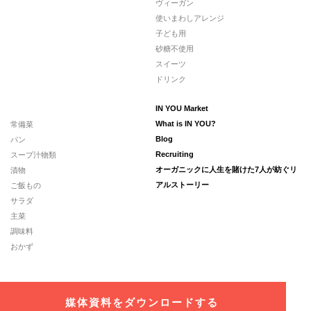
ヴィーガン
使いまわしアレンジ
子ども用
砂糖不使用
スイーツ
ドリンク
IN YOU Market
常備菜
What is IN YOU?
パン
Blog
スープ汁物類
Recruiting
漬物
オーガニックに人生を賭けた7人が紡ぐリ
ご飯もの
アルストーリー
サラダ
主菜
調味料
おかず
媒体資料をダウンロードする