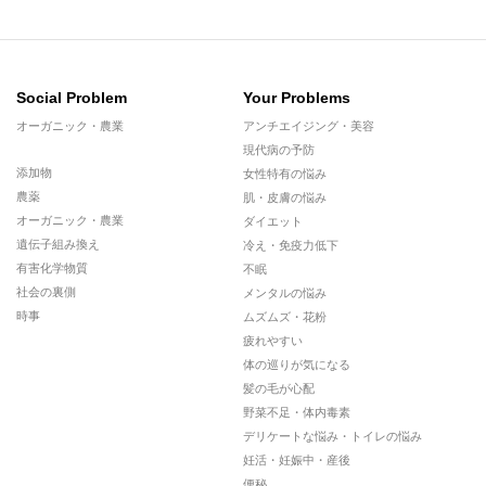
Social Problem
Your Problems
オーガニック・農業
アンチエイジング・美容
現代病の予防
添加物
女性特有の悩み
農薬
肌・皮膚の悩み
オーガニック・農業
ダイエット
遺伝子組み換え
冷え・免疫力低下
有害化学物質
不眠
社会の裏側
メンタルの悩み
時事
ムズムズ・花粉
疲れやすい
体の巡りが気になる
髪の毛が心配
野菜不足・体内毒素
デリケートな悩み・トイレの悩み
妊活・妊娠中・産後
便秘