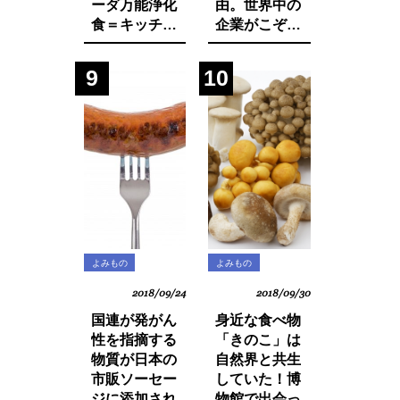
ーダ万能浄化
由。世界中の
食＝キッチャ
企業がこぞっ
リーの作り方
て取り組む
SDGsへの遅
9
10
れ。それは日
本人・日本企
業と政府の意
識の低さにあ
った！
よみもの
よみもの
2018/09/24
2018/09/30
国連が発がん
身近な食べ物
性を指摘する
「きのこ」は
物質が日本の
自然界と共生
市販ソーセー
していた！博
ジに添加され
物館で出会っ