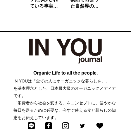
ている事実を
た自然界の法
ご存知です
則と栄養価が
か。たとえ子
増す調理法と
供が望んでも
は。
子供に食べさ
せたくないそ
の中身とは。
Organic Life to all the people.
IN YOUは「全ての人にオーガニックな暮らしを。」
を基本理念とした、日本最大級のオーガニックメディア
です。
「消費者から社会を変える」をコンセプトに、健やかな
毎日を送るために必要な、今すぐ使える食と暮らしの知
恵をお伝えしています。