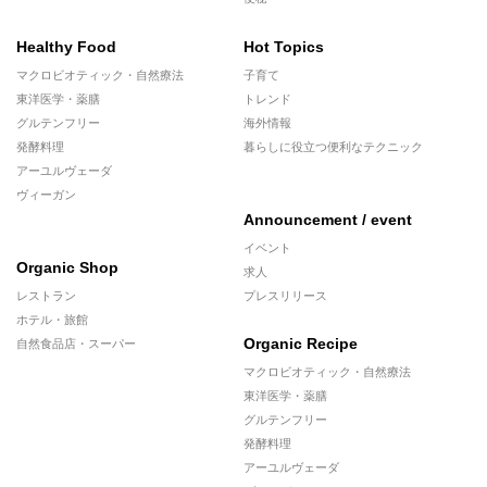
Healthy Food
Hot Topics
マクロビオティック・自然療法
子育て
東洋医学・薬膳
トレンド
グルテンフリー
海外情報
発酵料理
暮らしに役立つ便利なテクニック
アーユルヴェーダ
ヴィーガン
Announcement / event
イベント
Organic Shop
求人
レストラン
プレスリリース
ホテル・旅館
Organic Recipe
自然食品店・スーパー
マクロビオティック・自然療法
東洋医学・薬膳
グルテンフリー
発酵料理
アーユルヴェーダ