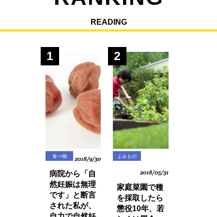
READING
1
2
食べ物
よみもの
2018/9/30
病院から「自
2018/05/31
然妊娠は無理
家庭菜園で種
です」と断言
を採取したら
された私が、
懲役10年、若
自力で自然妊