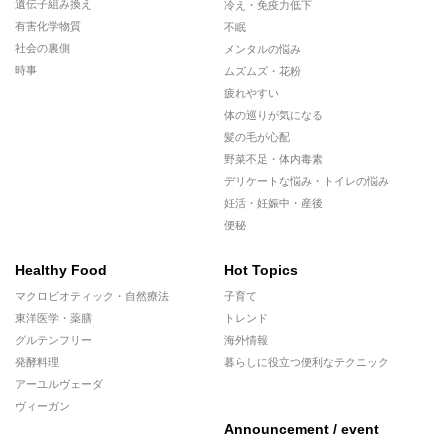
遺伝子組み換え
冷え・免疫力低下
有害化学物質
不眠
社会の裏側
メンタルの悩み
時事
ムズムズ・花粉
疲れやすい
体の巡りが気になる
髪の毛が心配
野菜不足・体内毒素
デリケートな悩み・トイレの悩み
妊活・妊娠中・産後
便秘
Healthy Food
Hot Topics
マクロビオティック・自然療法
子育て
東洋医学・薬膳
トレンド
グルテンフリー
海外情報
発酵料理
暮らしに役立つ便利なテクニック
アーユルヴェーダ
ヴィーガン
Announcement / event