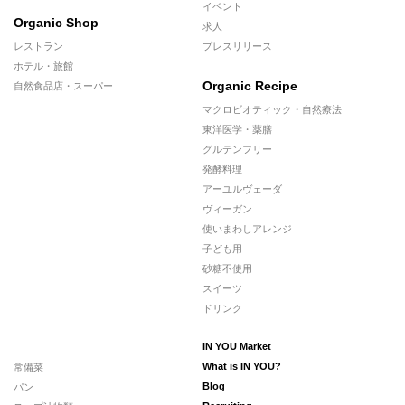
イベント
Organic Shop
求人
レストラン
プレスリリース
ホテル・旅館
Organic Recipe
自然食品店・スーパー
マクロビオティック・自然療法
東洋医学・薬膳
グルテンフリー
発酵料理
アーユルヴェーダ
ヴィーガン
使いまわしアレンジ
子ども用
砂糖不使用
スイーツ
ドリンク
IN YOU Market
常備菜
What is IN YOU?
パン
Blog