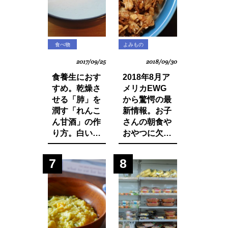
食べ物
よみもの
2017/09/25
2018/09/30
食養生におす
2018年8月ア
すめ。乾燥さ
メリカEWG
せる「肺」を
から驚愕の最
潤す「れんこ
新情報。お子
ん甘酒」の作
さんの朝食や
り方。白い食
おやつに欠か
材でカラダを
せないシリア
養おう。
ルから大量の
7
8
発がん性物質
グリホサート
が検出！