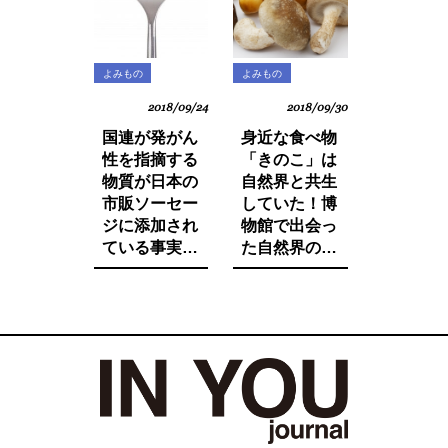
よみもの
よみもの
2018/09/24
2018/09/30
国連が発がん
身近な食べ物
性を指摘する
「きのこ」は
物質が日本の
自然界と共生
市販ソーセー
していた！博
ジに添加され
物館で出会っ
ている事実を
た自然界の法
ご存知です
則と栄養価が
か。たとえ子
増す調理法と
供が望んでも
は。
子供に食べさ
せたくないそ
の中身とは。