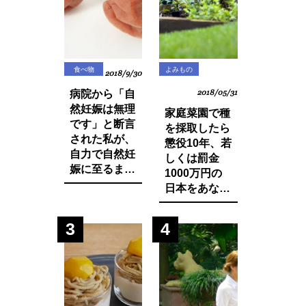
食べ物
よみもの
2018/9/30
病院から「自
2018/05/31
然妊娠は無理
家庭菜園で種
です」と断言
を採取したら
された私が、
懲役10年、若
自力で自然妊
しくは罰金
娠に至るまで
1000万円の
に実践した生
日本をあなた
活習慣と食べ
は想像できま
物の改善・身
すか？今まで
3
4
体の変化につ
登録品種のみ
いてお話しし
禁止されてい
ます。
た種採りや脇
芽挿しが原則
禁止の方向