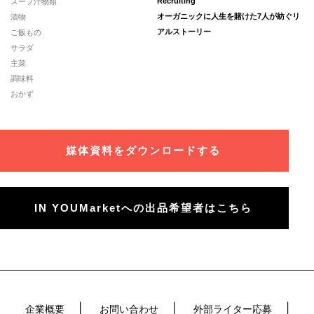
スープ汁物類
Recruiting
漬物
オーガニックに人生を賭けた7人が紡ぐリ
ご飯もの
アルストーリー
サラダ
主菜
調味料
おかず
媒体資料をダウンロードする
IN YOUMarketへの出品希望者はこちら
企業概要
お問い合わせ
外部ライター応募