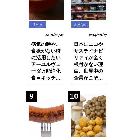
食べ物
よみもの
2018/06/01
2014/08/17
病気の時や、
日本にエコや
食欲がない時
サステイナビ
に活用したい
リティが全く
アーユルヴェ
根付かない理
ーダ万能浄化
由。世界中の
食＝キッチャ
企業がこぞっ
リーの作り方
て取り組む
SDGsへの遅
9
10
れ。それは日
本人・日本企
業と政府の意
識の低さにあ
った！