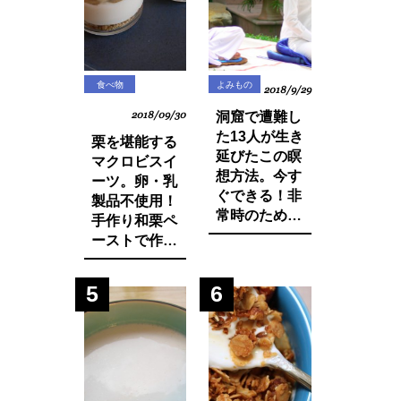
に・・？
食べ物
よみもの
2018/9/29
2018/09/30
洞窟で遭難し
た13人が生き
栗を堪能する
延びたこの瞑
マクロビスイ
想方法。今す
ーツ。卵・乳
ぐできる！非
製品不使用！
常時のために
手作り和栗ペ
知っておきた
ーストで作る
いマインド・
モンブランパ
マネージ。
フェの作り方
5
6