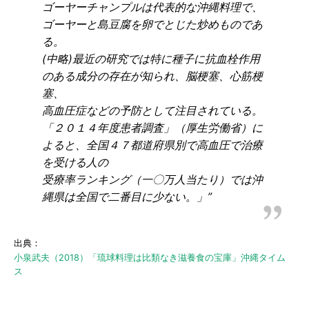
ゴーヤーチャンプルは代表的な沖縄料理で、
ゴーヤーと島豆腐を卵でとじた炒めものであ
る。
(中略)最近の研究では特に種子に抗血栓作用
のある成分の存在が知られ、脳梗塞、心筋梗
塞、
高血圧症などの予防として注目されている。
「２０１４年度患者調査」（厚生労働省）に
よると、全国４７都道府県別で高血圧で治療
を受ける人の
受療率ランキング（一〇万人当たり）では沖
縄県は全国で二番目に少ない。」”
出典：
小泉武夫（2018）「琉球料理は比類なき滋養食の宝庫」沖縄タイム
ス