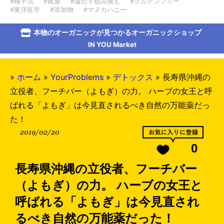
#種子法
#農薬
#遺伝子組み換え
#グルテンフリー
#東洋医学
#添加物
#マヌカハニー
本物のオーガニックが見つかるオーガニックショップ
IN YOU Market
»
ホーム
»
YourProblems
»
デトックス
»
長寿県沖縄の
立役者、フーチバー（よもぎ）の力。 ハーブの女王と呼
ばれる「よもぎ」は今見直されるべき自然の万能薬だっ
た！
2019/02/20
0
長寿県沖縄の立役者、フーチバー
（よもぎ）の力。 ハーブの女王と
呼ばれる「よもぎ」は今見直され
るべき自然の万能薬だった！