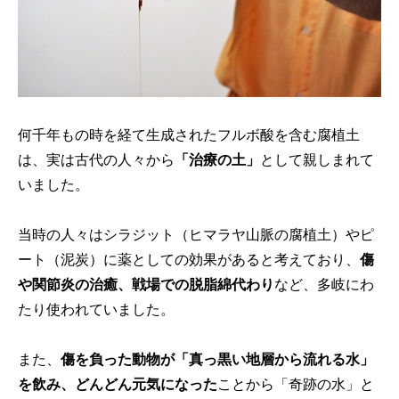
何千年もの時を経て生成されたフルボ酸を含む腐植土
は、実は古代の人々から
「治療の土」
として親しまれて
いました。
当時の人々はシラジット（ヒマラヤ山脈の腐植土）やピ
ート（泥炭）に薬としての効果があると考えており、
傷
や関節炎の治癒、戦場での脱脂綿代わり
など、多岐にわ
たり使われていました。
また、
傷を負った動物が「真っ黒い地層から流れる水」
を飲み、どんどん元気になった
ことから「奇跡の水」と