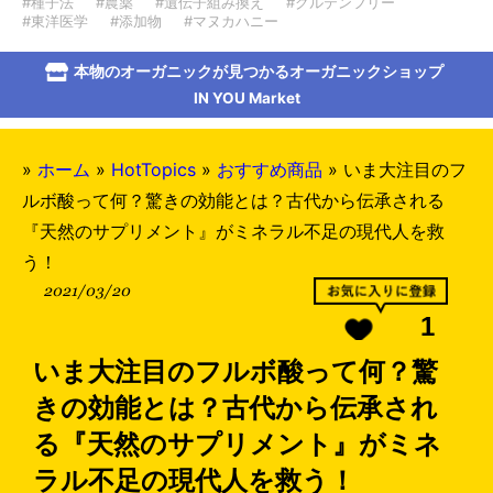
#種子法
#農薬
#遺伝子組み換え
#グルテンフリー
#東洋医学
#添加物
#マヌカハニー
本物のオーガニックが見つかるオーガニックショップ
IN YOU Market
»
ホーム
»
HotTopics
»
おすすめ商品
»
いま大注目のフ
ルボ酸って何？驚きの効能とは？古代から伝承される
『天然のサプリメント』がミネラル不足の現代人を救
う！
2021/03/20
1
いま大注目のフルボ酸って何？驚
きの効能とは？古代から伝承され
る『天然のサプリメント』がミネ
ラル不足の現代人を救う！