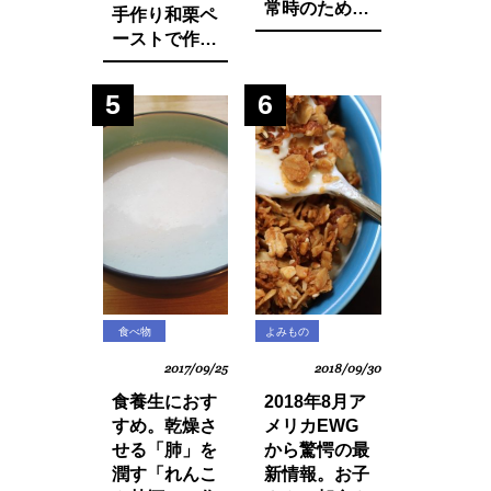
常時のために
手作り和栗ペ
知っておきた
ーストで作る
いマインド・
モンブランパ
マネージ。
フェの作り方
5
6
食べ物
よみもの
2017/09/25
2018/09/30
食養生におす
2018年8月ア
すめ。乾燥さ
メリカEWG
せる「肺」を
から驚愕の最
潤す「れんこ
新情報。お子