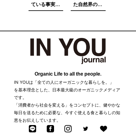
ている事実を
た自然界の法
ご存知です
則と栄養価が
か。たとえ子
増す調理法と
供が望んでも
は。
子供に食べさ
せたくないそ
の中身とは。
Organic Life to all the people.
IN YOUは「全ての人にオーガニックな暮らしを。」
を基本理念とした、日本最大級のオーガニックメディア
です。
「消費者から社会を変える」をコンセプトに、健やかな
毎日を送るために必要な、今すぐ使える食と暮らしの知
恵をお伝えしています。