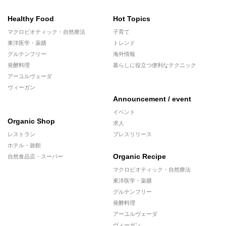
Healthy Food
Hot Topics
マクロビオティック・自然療法
子育て
東洋医学・薬膳
トレンド
グルテンフリー
海外情報
発酵料理
暮らしに役立つ便利なテクニック
アーユルヴェーダ
ヴィーガン
Announcement / event
イベント
Organic Shop
求人
レストラン
プレスリリース
ホテル・旅館
Organic Recipe
自然食品店・スーパー
マクロビオティック・自然療法
東洋医学・薬膳
グルテンフリー
発酵料理
アーユルヴェーダ
ヴィーガン