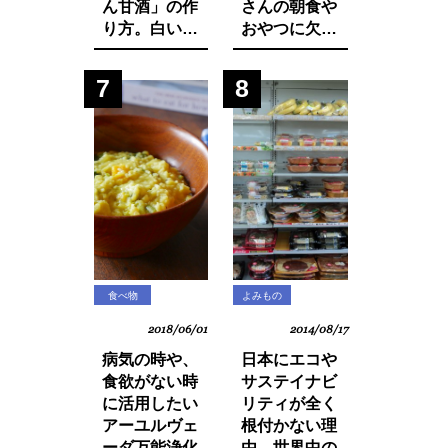
ん甘酒」の作
さんの朝食や
り方。白い食
おやつに欠か
材でカラダを
せないシリア
養おう。
ルから大量の
7
8
発がん性物質
グリホサート
が検出！
食べ物
よみもの
2018/06/01
2014/08/17
病気の時や、
日本にエコや
食欲がない時
サステイナビ
に活用したい
リティが全く
アーユルヴェ
根付かない理
ーダ万能浄化
由。世界中の