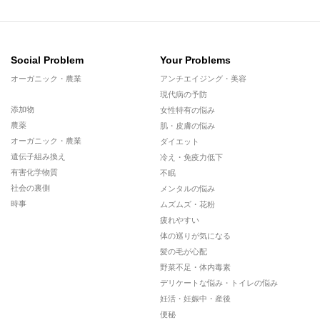
Social Problem
Your Problems
オーガニック・農業
アンチエイジング・美容
現代病の予防
添加物
女性特有の悩み
農薬
肌・皮膚の悩み
オーガニック・農業
ダイエット
遺伝子組み換え
冷え・免疫力低下
有害化学物質
不眠
社会の裏側
メンタルの悩み
時事
ムズムズ・花粉
疲れやすい
体の巡りが気になる
髪の毛が心配
野菜不足・体内毒素
デリケートな悩み・トイレの悩み
妊活・妊娠中・産後
便秘