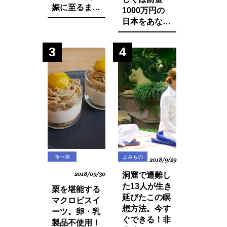
娠に至るまで
1000万円の
に実践した生
日本をあなた
活習慣と食べ
は想像できま
物の改善・身
すか？今まで
3
4
体の変化につ
登録品種のみ
いてお話しし
禁止されてい
ます。
た種採りや脇
芽挿しが原則
禁止の方向
に・・？
食べ物
よみもの
2018/9/29
2018/09/30
洞窟で遭難し
た13人が生き
栗を堪能する
延びたこの瞑
マクロビスイ
想方法。今す
ーツ。卵・乳
ぐできる！非
製品不使用！