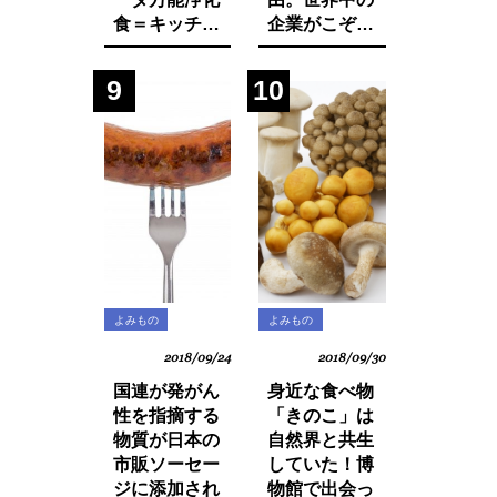
食＝キッチャ
企業がこぞっ
リーの作り方
て取り組む
SDGsへの遅
9
10
れ。それは日
本人・日本企
業と政府の意
識の低さにあ
った！
よみもの
よみもの
2018/09/24
2018/09/30
国連が発がん
身近な食べ物
性を指摘する
「きのこ」は
物質が日本の
自然界と共生
市販ソーセー
していた！博
ジに添加され
物館で出会っ