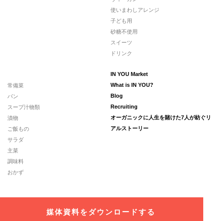
使いまわしアレンジ
子ども用
砂糖不使用
スイーツ
ドリンク
IN YOU Market
常備菜
What is IN YOU?
パン
Blog
スープ汁物類
Recruiting
漬物
オーガニックに人生を賭けた7人が紡ぐリ
ご飯もの
アルストーリー
サラダ
主菜
調味料
おかず
媒体資料をダウンロードする