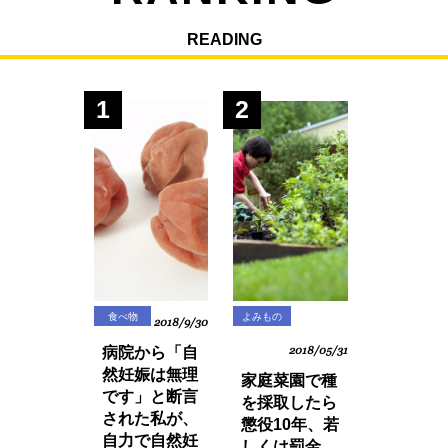
READING
1
2
食べ物
よみもの
2018/9/30
病院から「自
2018/05/31
然妊娠は無理
家庭菜園で種
です」と断言
を採取したら
された私が、
懲役10年、若
自力で自然妊
しくは罰金