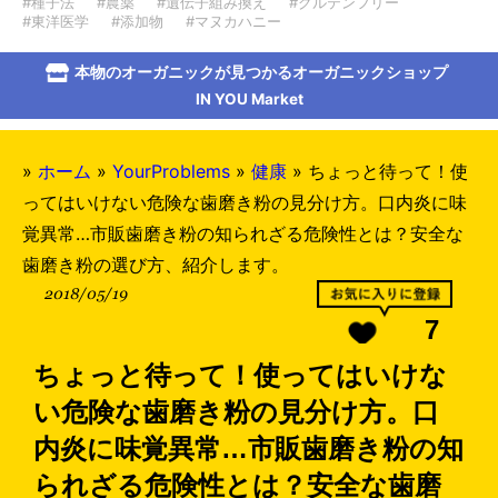
#種子法
#農薬
#遺伝子組み換え
#グルテンフリー
#東洋医学
#添加物
#マヌカハニー
本物のオーガニックが見つかるオーガニックショップ
IN YOU Market
»
ホーム
»
YourProblems
»
健康
»
ちょっと待って！使
ってはいけない危険な歯磨き粉の見分け方。口内炎に味
覚異常…市販歯磨き粉の知られざる危険性とは？安全な
歯磨き粉の選び方、紹介します。
2018/05/19
7
ちょっと待って！使ってはいけな
い危険な歯磨き粉の見分け方。口
内炎に味覚異常…市販歯磨き粉の知
られざる危険性とは？安全な歯磨