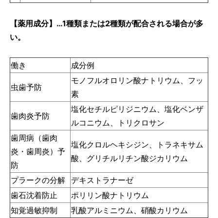
【薬用成分】…1種類または2種類が配合される場合が多
い。
働き
成分例
モノフルオロリン酸ナトリウム、フッ
虫歯予防
素
塩化セチルピリジニウム、塩化ベンザ
歯肉炎予防
ルコニウム、トリクロサン
歯周病（歯肉
塩化クロルヘキシジン、トラネキサム
炎・歯周炎）予
酸、グリチルリチン酸ジカリウム
防
プラークの分解
デキストラナーゼ
歯石沈着防止
ポリリン酸ナトリウム
知覚過敏抑制
乳酸アルミニウム、硝酸カリウム