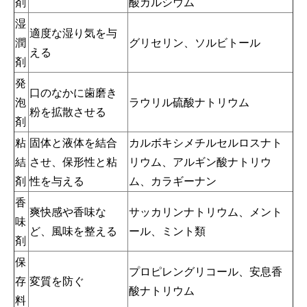
剤
酸カルシウム
湿
適度な湿り気を与
潤
グリセリン、ソルビトール
える
剤
発
口のなかに歯磨き
泡
ラウリル硫酸ナトリウム
粉を拡散させる
剤
粘
固体と液体を結合
カルボキシメチルセルロスナト
結
させ、保形性と粘
リウム、アルギン酸ナトリウ
剤
性を与える
ム、カラギーナン
香
爽快感や香味な
サッカリンナトリウム、メント
味
ど、風味を整える
ール、ミント類
剤
保
プロピレングリコール、安息香
存
変質を防ぐ
酸ナトリウム
料