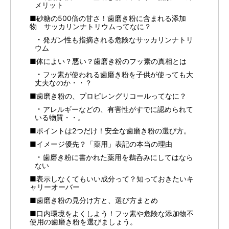
メリット
■砂糖の500倍の甘さ！歯磨き粉に含まれる添加
物 サッカリンナトリウムってなに？
発ガン性も指摘される危険なサッカリンナトリ
ウム
■体によい？悪い？歯磨き粉のフッ素の真相とは
フッ素が使われる歯磨き粉を子供が使っても大
丈夫なのか・・？
■歯磨き粉の、プロピレングリコールってなに？
アレルギーなどの、有害性がすでに認められて
いる物質・・。
■ポイントは2つだけ！安全な歯磨き粉の選び方。
■イメージ優先？「薬用」表記の本当の理由
歯磨き粉に書かれた薬用を鵜呑みにしてはなら
ない
■表示しなくてもいい成分って？知っておきたいキ
ャリーオーバー
■歯磨き粉の見分け方と、選び方まとめ
■口内環境をよくしよう！フッ素や危険な添加物不
使用の歯磨き粉を選びましょう。