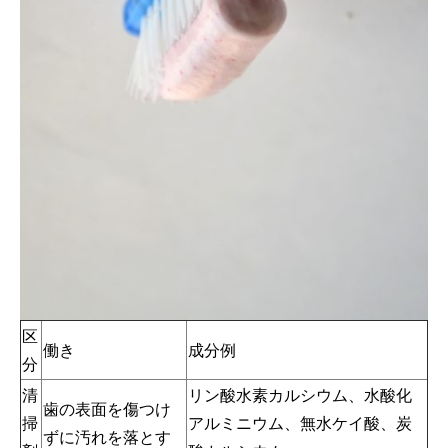
区
働き
成分例
分
清
リン酸水素カルシウム、水酸化
歯の表面を傷つけ
掃
アルミニウム、無水ケイ酸、炭
ずに汚れを落とす