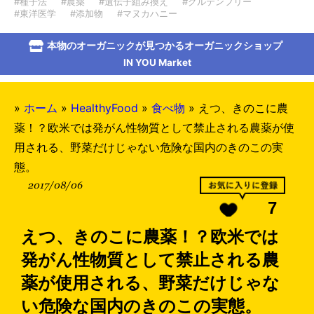
#種子法
#農薬
#遺伝子組み換え
#グルテンフリー
#東洋医学
#添加物
#マヌカハニー
本物のオーガニックが見つかるオーガニックショップ
IN YOU Market
»
ホーム
»
HealthyFood
»
食べ物
»
えつ、きのこに農
薬！？欧米では発がん性物質として禁止される農薬が使
用される、野菜だけじゃない危険な国内のきのこの実
態。
2017/08/06
7
えつ、きのこに農薬！？欧米では
発がん性物質として禁止される農
薬が使用される、野菜だけじゃな
い危険な国内のきのこの実態。