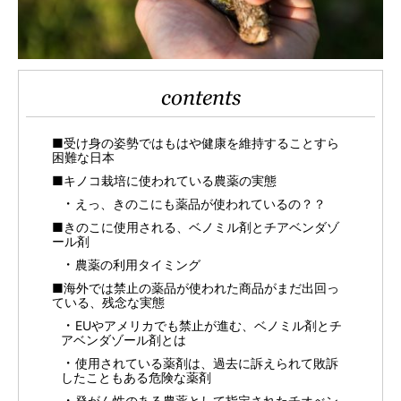
contents
■受け身の姿勢ではもはや健康を維持することすら
困難な日本
■キノコ栽培に使われている農薬の実態
えっ、きのこにも薬品が使われているの？？
■きのこに使用される、ベノミル剤とチアベンダゾ
ール剤
農薬の利用タイミング
■海外では禁止の薬品が使われた商品がまだ出回っ
ている、残念な実態
EUやアメリカでも禁止が進む、ベノミル剤とチ
アベンダゾール剤とは
使用されている薬剤は、過去に訴えられて敗訴
したこともある危険な薬剤
発がん性のある農薬として指定されたチオべン