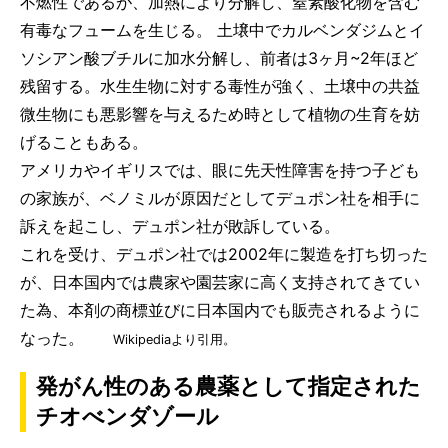
不燃性であるが、加熱により分解し、窒素酸化物を含む
有毒なフュームを生じる。 土壌中でカルベンダジムとイ
ソシアン酸ブチルに加水分解し、前者は3ヶ月~2年ほど
残留する。水生生物に対する毒性が強く、土壌中の共益
微生物にも悪影響を与えるため時として植物の生育を妨
げることもある。
アメリカやイギリスでは、眼に先天性障害を持つ子ども
の家族が、ベノミルが原因だとしてデュポン社を相手に
訴えを起こし、デュポン社が敗訴している。
これを受け、デュポン社では2002年に製造を打ち切った
が、日本国内では農家や園芸家に高く支持されてきてい
た為、本剤の商標並びに日本国内でも販売されるように
なった。
Wikipediaより引用。
発がん性のある農薬として指定された
チオべンダゾール