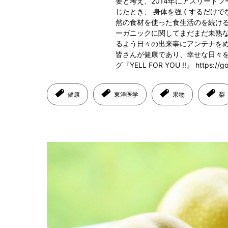
要と考え、2014年にアスリート
じたとき、 身体を強くするだけで
然の食材を使った食生活のを続ける重
ーガニックに関してまだまだ未熟
るよう日々の出来事にアンテナを
皆さんが健康であり、幸せな日々を
グ『YELL FOR YOU !!』 https://go
健康
東洋医学
果物
梨