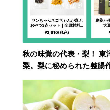
ワンちゃんネコちゃんが喜ぶ
農薬不
おやつ3点セット｜全原材料農
大
薬・化学肥料不使用！ワンち
¥2,610(税込)
ゃんネコちゃんの食いつきが
かなり良い、人気の３点セッ
ト！
秋の味覚の代表・梨！ 東
梨。梨に秘められた整腸