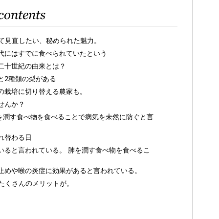
contents
て見直したい、秘められた魅力。
代にはすでに食べられていたという
二十世紀の由来とは？
と2種類の梨がある
の栽培に切り替える農家も。
せんか？
肺を潤す食べ物を食べることで病気を未然に防ぐと言
れ替わる日
いると言われている。 肺を潤す食べ物を食べるこ
止めや喉の炎症に効果があると言われている。
たくさんのメリットが。