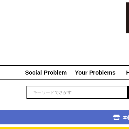
Social Problem
Your Problems
本