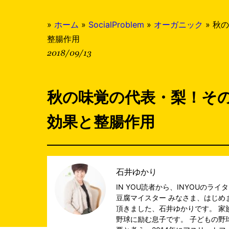
»
ホーム
»
SocialProblem
»
オーガニック
»
秋の
整腸作用
2018/09/13
秋の味覚の代表・梨！そ
効果と整腸作用
石井ゆかり
IN YOU読者から、INYOUの
豆腐マイスター みなさま、はじめま
頂きました、石井ゆかりです。 家
野球に励む息子です。 子どもの野