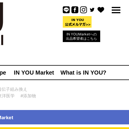
IN YOUMarketへの
出品希望者はこちら
pe
IN YOU Market
What is IN YOU?
遺伝子組み換え
東洋医学
#添加物
rket