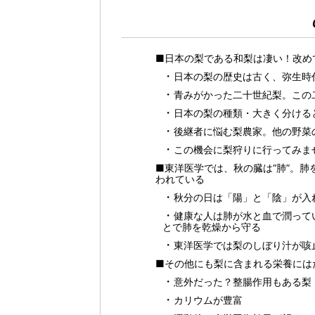
■日本の梨である和梨は凄い！改め
日本の梨の歴史は古く、弥生時
青みがかった二十世紀梨。この
日本の梨の種類・大きく分ける
後継者に悩む梨農家。他の野菜
この機会に梨狩りに行ってみま
■東洋医学では、秋の臓は“肺”。
われている
秋分の日は「陽」と「陰」が入
健康な人は肺が水と血で潤って
とで肺を乾燥から守る
東洋医学では梨のしぼり汁が咳
■その他にも梨に含まれる栄養には
意外だった？整腸作用もある梨
カリウムが豊富