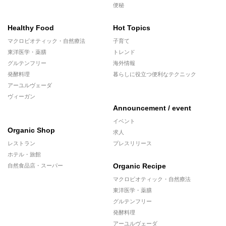
便秘
Healthy Food
Hot Topics
マクロビオティック・自然療法
子育て
東洋医学・薬膳
トレンド
グルテンフリー
海外情報
発酵料理
暮らしに役立つ便利なテクニック
アーユルヴェーダ
ヴィーガン
Announcement / event
イベント
Organic Shop
求人
レストラン
プレスリリース
ホテル・旅館
Organic Recipe
自然食品店・スーパー
マクロビオティック・自然療法
東洋医学・薬膳
グルテンフリー
発酵料理
アーユルヴェーダ