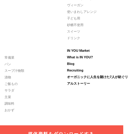
ヴィーガン
使いまわしアレンジ
子ども用
砂糖不使用
スイーツ
ドリンク
IN YOU Market
常備菜
What is IN YOU?
パン
Blog
スープ汁物類
Recruiting
漬物
オーガニックに人生を賭けた7人が紡ぐリ
ご飯もの
アルストーリー
サラダ
主菜
調味料
おかず
媒体資料をダウンロードする