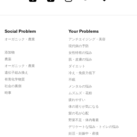
Social Problem
Your Problems
オーガニック・農業
アンチエイジング・美容
現代病の予防
添加物
女性特有の悩み
農薬
肌・皮膚の悩み
オーガニック・農業
ダイエット
遺伝子組み換え
冷え・免疫力低下
有害化学物質
不眠
社会の裏側
メンタルの悩み
時事
ムズムズ・花粉
疲れやすい
体の巡りが気になる
髪の毛が心配
野菜不足・体内毒素
デリケートな悩み・トイレの悩み
妊活・妊娠中・産後