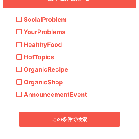
SocialProblem
YourProblems
HealthyFood
HotTopics
OrganicRecipe
OrganicShop
AnnouncementEvent