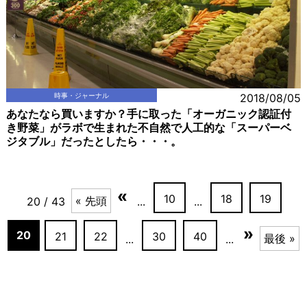
時事・ジャーナル
2018/08/05
あなたなら買いますか？手に取った「オーガニック認証付
き野菜」がラボで生まれた不自然で人工的な「スーパーベ
ジタブル」だったとしたら・・・。
«
10
18
19
« 先頭
20 / 43
...
...
»
20
21
22
30
40
最後 »
...
...