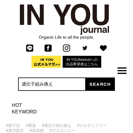
Organic Life to all the people.
IN YOUMarketへの
出品希望者はこちら
HOT
KEYWORD
#種子法
#農薬
#遺伝子組み換え
#グルテンフリー
#東洋医学
#添加物
#マヌカハニー