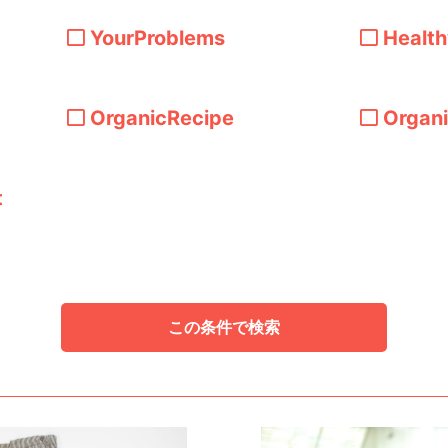
YourProblems
Healt
OrganicRecipe
Organ
t