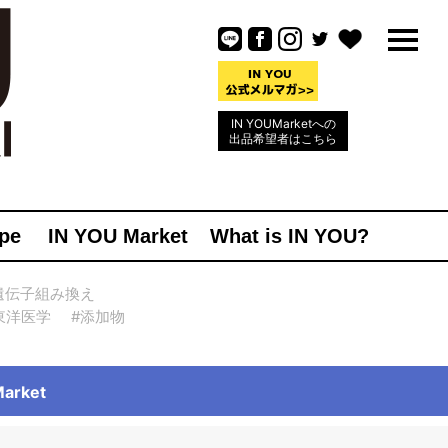
IN YOUMarketへの
出品希望者はこちら
pe
IN YOU Market
What is IN YOU?
遺伝子組み換え
東洋医学
#添加物
rket