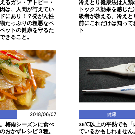
えるガン・アトピー・
冷えとり健康法は人類
因は、人間が与えてい
トックス効果を感じた
ドにあり！？発がん性
級者が教える、冷えと
物たっぷりの粗悪なペ
前にこれだけは知って
ペットの健康を守るた
ト
できること。
2018/06/07
健康
。梅雨シーズンに食べ
36℃以上の平熱でも
のおかずレシピ３種。
ているかもしれません