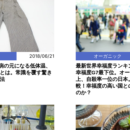
2018/06/21
オーガニック
万病の元になる低体温、
最新世界幸福度ランキ
とは。常識を覆す驚き
幸福度G7最下位。オ
法
上、自殺率一位の日本
較！幸福度の高い国と
のか？