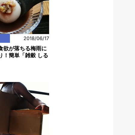
2018/06/17
食欲が落ちる梅雨に
り！簡単「雑穀 しる