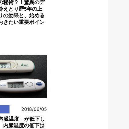
の秘術？！驚異のデ
冷えとり歴5年の上
りの効果と、始める
おきたい重要ポイン
2018/06/05
「内臓温度」が低下し
。内臓温度の低下は