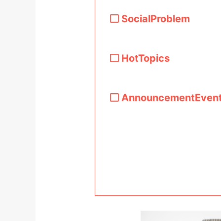
SocialProblem
HotTopics
AnnouncementEven