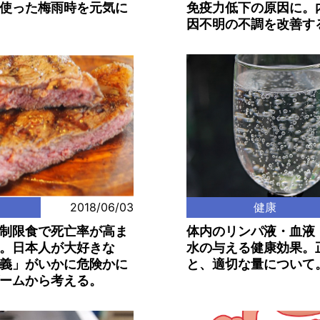
使った梅雨時を元気に
免疫力低下の原因に。
因不明の不調を改善す
2018/06/03
健康
制限食で死亡率が高ま
体内のリンパ液・血液
。日本人が大好きな
水の与える健康効果。
義」がいかに危険かに
と、適切な量について
ームから考える。