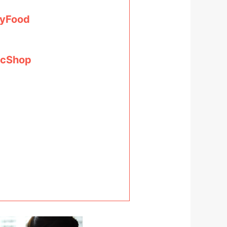
hyFood
icShop