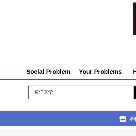
Social Problem
Your Problems
本