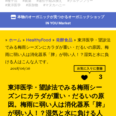
#種子法
#農薬
#遺伝子組み換え
#グルテンフリー
#東洋医学
#添加物
#マヌカハニー
本物のオーガニックが見つかるオーガニックショップ
IN YOU Market
»
ホーム
»
HealthyFood
»
発酵食品
»
東洋医学・望診法
でみる梅雨シーズンにカラダが重い・だるいの原因。梅
雨に弱い人は消化器系「脾」が弱い人！？湿気と水に負
ける人はこんな人です。
2018/06/16
3
東洋医学・望診法でみる梅雨シー
ズンにカラダが重い・だるいの原
因。梅雨に弱い人は消化器系「脾」
が弱い人！？湿気と水に負ける人