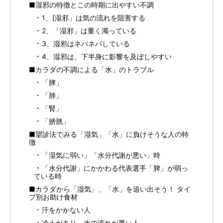
■湿邪の特徴とこの時期に出やすい不調
1、[湿邪」は気の流れを阻害する
2、「湿邪」は重く濁っている
3、湿邪はネバネバしている
4、湿邪は、下半身に影響を及ぼしやすい
■カラダの不調による「水」のトラブル
「脾」
「肺」
「腎」
「膀胱」
■望診法でみる「湿気」「水」に負けそうな人の特
徴
「湿気に弱い」「水分代謝が悪い」時
「水分代謝」にかかわる代表選手「脾」が弱っ
ている時
■カラダから「湿気」、「水」を追い出そう！ タイ
プ別お助け食材
汗をかかない人
冷えがあり、水の流れが悪い人