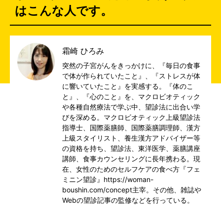
はこんな人です。
霜崎 ひろみ
突然の子宮がんをきっかけに、『毎日の食事
で体が作られていたこと』、『ストレスが体
に響いていたこと』を実感する。『体のこ
と』、『心のこと』を、マクロビオティック
や各種自然療法で学ぶ中、望診法に出合い学
びを深める。マクロビオティック上級望診法
指導士、国際薬膳師、国際薬膳調理師、漢方
上級スタイリスト、養生漢方アドバイザー等
の資格を持ち、望診法、東洋医学、薬膳講座
講師、食事カウンセリングに長年携わる。現
在、女性のためのセルフケアの食べ方『フェ
ミニン望診』https://woman-
boushin.com/concept主宰。その他、雑誌や
Webの望診記事の監修などを行っている。