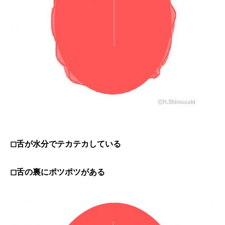
◻︎舌が水分でテカテカしている
◻︎舌の裏にポツポツがある