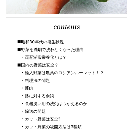
contents
■昭和30年代の衛生状況
■野菜を洗剤で洗わなくなった理由
琵琶湖富栄養化とは？
■国内の野菜は安全？
輸入野菜は農薬のロシアンルーレット！？
料理法の問題
豚肉
豚に対する余談
食器洗い用の洗剤はつかえるのか
輸送の問題
カット野菜は安全?
カット野菜の殺菌方法は3種類