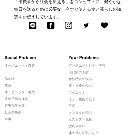
「消費者から社会を変える」をコンセプトに、健やかな
毎日を送るために必要な、今すぐ使える食と暮らしの知
恵をお伝えしています。
Social Problem
Your Problems
オーガニック・農業
アンチエイジング・美容
現代病の予防
添加物
女性特有の悩み
農薬
肌・皮膚の悩み
オーガニック・農業
ダイエット
遺伝子組み換え
冷え・免疫力低下
有害化学物質
不眠
社会の裏側
メンタルの悩み
時事
ムズムズ・花粉
疲れやすい
体の巡りが気になる