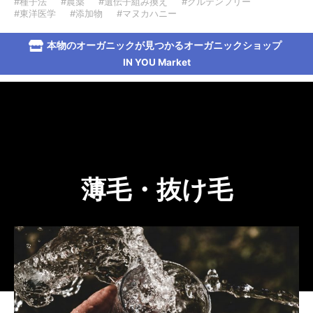
#種子法
#農薬
#遺伝子組み換え
#グルテンフリー
#東洋医学
#添加物
#マヌカハニー
本物のオーガニックが見つかるオーガニックショップ
IN YOU Market
薄毛・抜け毛