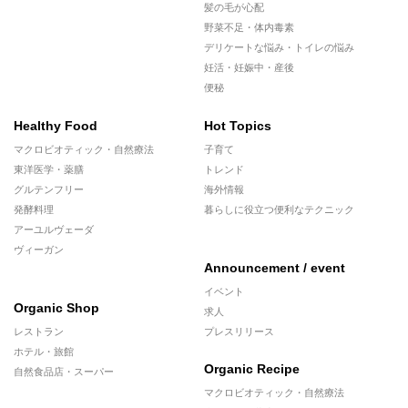
髪の毛が心配
野菜不足・体内毒素
デリケートな悩み・トイレの悩み
妊活・妊娠中・産後
便秘
Healthy Food
Hot Topics
マクロビオティック・自然療法
子育て
東洋医学・薬膳
トレンド
グルテンフリー
海外情報
発酵料理
暮らしに役立つ便利なテクニック
アーユルヴェーダ
ヴィーガン
Announcement / event
イベント
Organic Shop
求人
レストラン
プレスリリース
ホテル・旅館
Organic Recipe
自然食品店・スーパー
マクロビオティック・自然療法