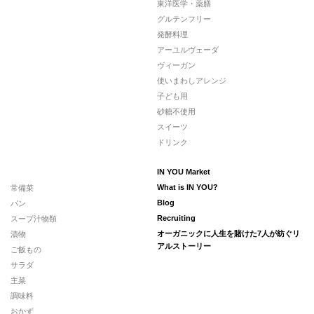
東洋医学・薬膳
グルテンフリー
発酵料理
アーユルヴェーダ
ヴィーガン
使いまわしアレンジ
子ども用
砂糖不使用
スイーツ
ドリンク
IN YOU Market
常備菜
What is IN YOU?
パン
Blog
スープ汁物類
Recruiting
漬物
オーガニックに人生を賭けた7人が紡ぐリ
アルストーリー
ご飯もの
サラダ
主菜
調味料
おかず