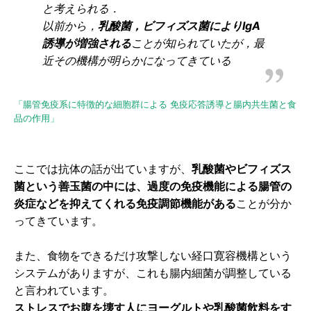
と考えられる．
以前から，
乳酸菌，ビフィズス菌によりIgA
誘導が増強される
ことが知られていたが，最
近その機構が明らかになってきている
「腸管免疫系に特徴的な細胞群による 免疫応答誘導と腸内共生菌と食
品の作用」
ここでは抗体の話が出ていますが、
乳酸菌やビフィズス
菌という善玉菌の中には、過度の免疫機能による腸管の
炎症などを抑えてくれる免疫調節機能がある
ことが分か
ってきています。
また、食物をできるだけ攻撃しない経口寛容機構という
システムがありますが、これも腸内細菌が調整している
と言われています。
ストレスでお腹を壊す人にヨーグルトや乳酸菌飲料をす