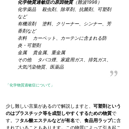
化学物質過敏症の原因物質
（難波1998）
化学薬品 殺虫剤、除草剤、抗菌剤、可塑剤
など
有機溶剤 塗料、クリーナー、シンナー、芳
香剤など
衣料 カーペット、カーテンに含まれる防
炎・可塑剤
金属 貴金属、重金属
その他 タバコ煙、家庭用ガス、排気ガス、
大気汚染物質、医薬品
「化学物質過敏症について」
少し難しい言葉があるので解説しますと、
可塑剤という
のはプラスチック等を成型しやすくするための物質
で
す。フ
タル酸エステルなどが有名
で、
食品用ラップ
に含
まれていることもあります。この物質によって引き起こ