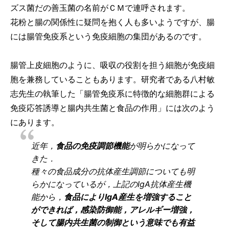
ズス菌だの善玉菌の名前がＣＭで連呼されます。
花粉と腸の関係性に疑問を抱く人も多いようですが、腸
には腸管免疫系という免疫細胞の集団があるのです。
腸管上皮細胞のように、吸収の役割を担う細胞が免疫細
胞を兼務していることもあります。研究者である八村敏
志先生の執筆した「腸管免疫系に特徴的な細胞群による
免疫応答誘導と腸内共生菌と食品の作用」には次のよう
にあります。
近年，
食品の免疫調節機能
が明らかになって
きた．
種々の食品成分の抗体産生調節についても明
らかになっているが，上記のIgA抗体産生機
能から，
食品によりIgA産生を増強すること
ができれば，感染防御能，アレルギー増強，
そして腸内共生菌の制御という意味でも有益