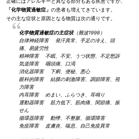
正確にはアレルギーと異なる部分もある疾患ですが、
「化学物質過敏症」
の患者も増えてきています。
その主な症状と原因となる物質は次の通りです。
化学物質過敏症の主症状
（難波1998）
自律神経障害 発汗異常、手足の冷え、頭
痛、易疲労性
精神障害 不眠、不安、うつ状態、不定愁訴
気道障害 咽頭痛、口渇
消化器障害 下痢、便秘、悪心
眼科的障害 結膜の刺激障害、調節障害、視
力障害
内耳障害 めまい、ふらつき、耳鳴り
運動器障害 筋力低下、筋肉痛、関節痛、振
せん
循環器障害 動悸、不整脈、循環障害
免疫障害 皮膚炎、喘息、自己免疫異常