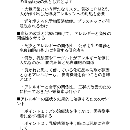
の食品販売の落とし穴とは？
大気汚染という新たなリスク。黄砂にＰＭ2.5、
人が作り出した環境アレルゲンへの対処も必要
近年増える化学物質過敏症。プラスチックが問
題視されるわけ
■症状の改善と治療に向けて。 アレルギーと免疫の
関係性を考える
免疫とアレルギーの関係性。 公衆衛生の進歩と
免疫細胞の暴走に注目する研究者も
何故、乳酸菌やヨーグルトがアレルギー治療に
人気なのか。 腸内細菌と免疫細胞の関係
良かれと思って使っている化粧品や洗剤が原因
となるアレルギーも。 皮膚機能を保つことの意味
とは？
アレルギーと食事の関係性。 症状の改善のため
に摂っておきたい栄養素は何か？
■アレルギーの症状を効果的に治療するためのポイ
ント
ポイント１：どの治療法を使うかは、医療従事
者に必ず相談する
ポイント２：乳酸菌類を使う時には乳糖に注意
して