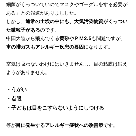
細菌がくっついていのでマスクやゴーグルをする必要が
ある」との報道がありましした。
しかし、
通常の土埃の中にも、大気汚染物質がくっつい
た微粒子がある
のです。
中国大陸から飛んでくる
黄砂
や
ＰＭ2.5
も問題ですが、
車の排ガスもアレルギー疾患の要因
になります。
空気は吸わないわけにはいきませんし、目の粘膜は鍛え
ようがありません。
・うがい
・点眼
・子どもは目をこすらないようにしつける
等が
目に発生するアレルギー症状への改善策
です。