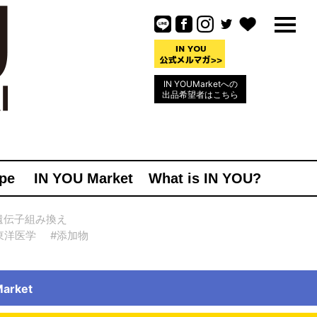
IN YOUMarketへの
出品希望者はこちら
pe
IN YOU Market
What is IN YOU?
遺伝子組み換え
東洋医学
#添加物
rket