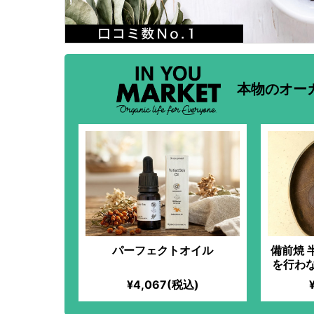
本物のオー
パーフェクトオイル
備前焼 
を行わ
た焼き
¥4,067(税込)
うたび
り続く