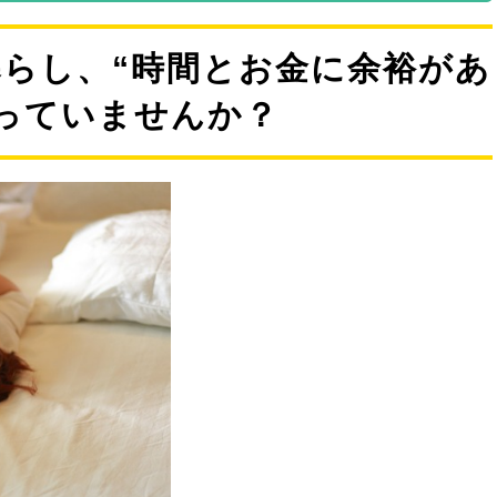
元が、代々受け継がれ
陶技を活かして作り上
作！半円のデザインが
らし、“時間とお金に余裕があ
アクセントを加えま
す！
っていませんか？