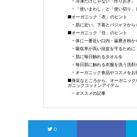
冷凍だけじゃない「作りおき」
「使いまわし」と「使い切り」
■オーガニック「衣」のヒント
肌に近い、下着とパジャマから
■オーガニック「住」のヒント
体に一番近い口内・歯磨き粉か
吸収率が高い頭皮を守るために
肌に毎日触れるタオルを
毎日肌に触れる衣服を洗う洗剤
オーガニック食品やコスメをお得に
■身近なところから、オーガニックな
ガニックコットンアイテム
オススメの記事
0