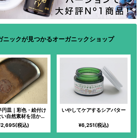
ガニックが見つかるオーガニックショップ
半円皿｜彩色・絵付け
いやしてケアするシアバター
ない自然素材を活かし
物。独特の色味で、使
¥2,695(税込)
¥6,251(税込)
に風合いが変化！古よ
「備前焼窯元六姓」直