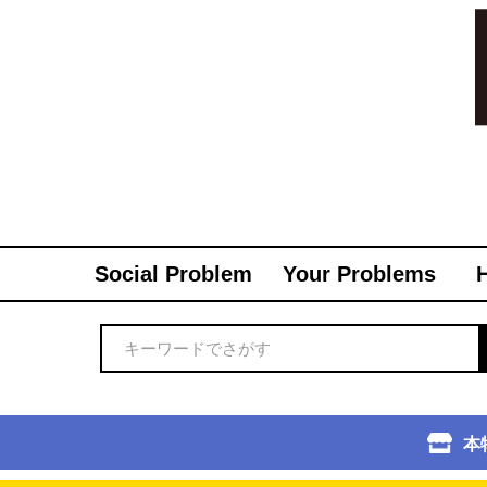
Social Problem
Your Problems
本