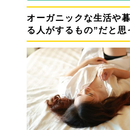
系の窯
てきた
げた力
オーガニックな生活や暮
食卓に
る人がするもの”だと思