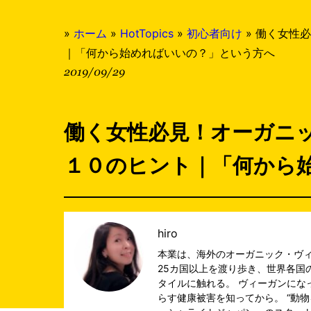
»
ホーム
»
HotTopics
»
初心者向け
»
働く女性必
｜「何から始めればいいの？」という方へ
2019/09/29
働く女性必見！オーガニ
１０のヒント｜「何から
hiro
本業は、海外のオーガニック・ヴ
25カ国以上を渡り歩き、世界各国
タイルに触れる。 ヴィーガンにな
らす健康被害を知ってから。 “動