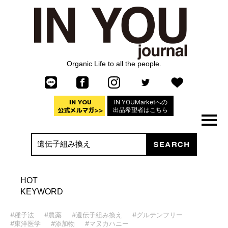
Organic Life to all the people.
IN YOUMarketへの
出品希望者はこちら
HOT
KEYWORD
#種子法
#農薬
#遺伝子組み換え
#グルテンフリー
#東洋医学
#添加物
#マヌカハニー