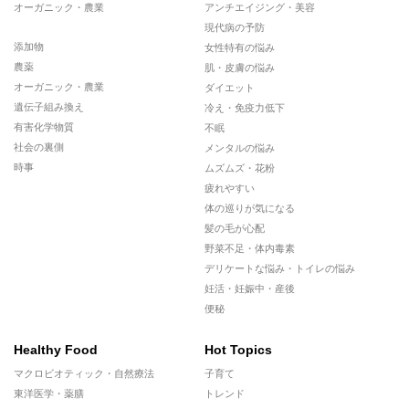
オーガニック・農業
アンチエイジング・美容
現代病の予防
添加物
女性特有の悩み
農薬
肌・皮膚の悩み
オーガニック・農業
ダイエット
遺伝子組み換え
冷え・免疫力低下
有害化学物質
不眠
社会の裏側
メンタルの悩み
時事
ムズムズ・花粉
疲れやすい
体の巡りが気になる
髪の毛が心配
野菜不足・体内毒素
デリケートな悩み・トイレの悩み
妊活・妊娠中・産後
便秘
Healthy Food
Hot Topics
マクロビオティック・自然療法
子育て
東洋医学・薬膳
トレンド