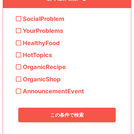
SocialProblem
YourProblems
HealthyFood
HotTopics
OrganicRecipe
OrganicShop
AnnouncementEvent