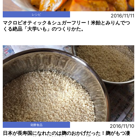
レシピ
2016/11/11
マクロビオティック＆シュガーフリー！米飴とみりんでつ
くる絶品「大学いも」のつくりかた。
発酵食品
2016/11/10
日本が長寿国になれたのは麹のおかげだった！麹がもつ凄