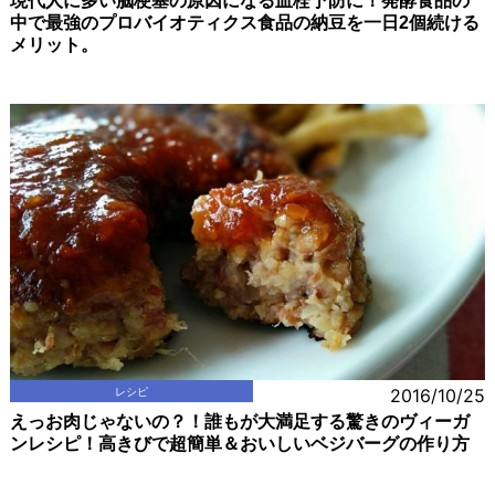
現代人に多い脳梗塞の原因になる血栓予防に！発酵食品の
中で最強のプロバイオティクス食品の納豆を一日2個続ける
メリット。
レシピ
2016/10/25
えっお肉じゃないの？！誰もが大満足する驚きのヴィーガ
ンレシピ！高きびで超簡単＆おいしいベジバーグの作り方